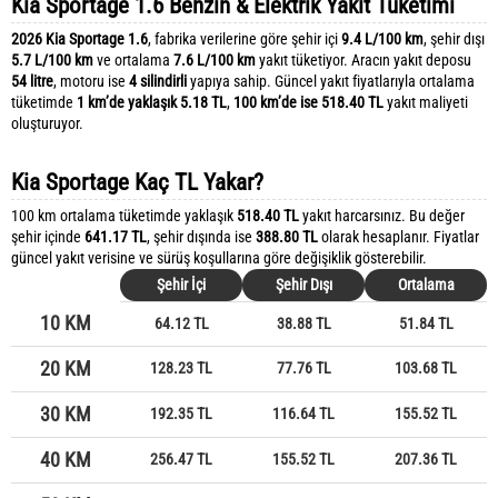
Kia Sportage 1.6 Benzin & Elektrik Yakıt Tüketimi
2026 Kia Sportage 1.6
, fabrika verilerine göre şehir içi
9.4 L/100 km
, şehir dışı
5.7 L/100 km
ve ortalama
7.6 L/100 km
yakıt tüketiyor. Aracın yakıt deposu
54 litre
, motoru ise
4 silindirli
yapıya sahip. Güncel yakıt fiyatlarıyla ortalama
tüketimde
1 km’de yaklaşık 5.18 TL
,
100 km’de ise 518.40 TL
yakıt maliyeti
oluşturuyor.
Kia Sportage Kaç TL Yakar?
100 km ortalama tüketimde yaklaşık
518.40 TL
yakıt harcarsınız. Bu değer
şehir içinde
641.17 TL
, şehir dışında ise
388.80 TL
olarak hesaplanır. Fiyatlar
güncel yakıt verisine ve sürüş koşullarına göre değişiklik gösterebilir.
Şehir İçi
Şehir Dışı
Ortalama
10 KM
64.12 TL
38.88 TL
51.84 TL
20 KM
128.23 TL
77.76 TL
103.68 TL
30 KM
192.35 TL
116.64 TL
155.52 TL
40 KM
256.47 TL
155.52 TL
207.36 TL