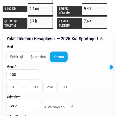
9.4 sn
9.4 lt
0-100 KM
ŞEHİRİÇİ
TÜKETİM
5.7 lt
7.6 lt
ŞEHİRDIŞI
KARMA
TÜKETİM
TÜKETİM
Yakıt Tüketimi Hesaplayıcı — 2026 Kia Sportage 1.6
Mod
Şehir içi
Şehir dışı
Karma
Mesafe
10
50
100
250
500
Yakıt fiyatı
TL/L
↺ Varsayılan