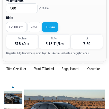
Yakıt tüketimi
L/100 km
Birim
L/100 km
km/L
TL/km
Toplam
TL/km
Lt
518.40
5.18 TL/km
7.60
TL
Değerler bilgilendirme içindir; fiyat & tüketim serbestçe değiştirilebilir.
Tüm Özellikler
Yakıt Tüketimi
Bagaj Hacmi
Yorumlar
▲