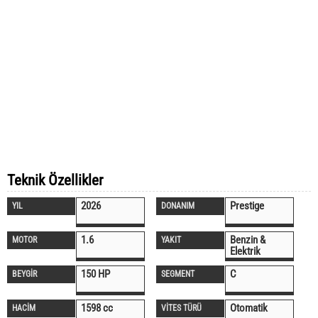
Teknik Özellikler
2026
Prestige
YIL
DONANIM
1.6
Benzin &
MOTOR
YAKIT
Elektrik
150 HP
C
BEYGİR
SEGMENT
1598 cc
Otomatik
HACİM
VİTES TÜRÜ