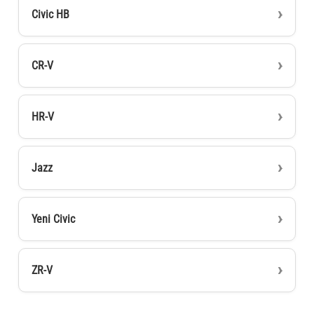
Civic HB
CR-V
HR-V
Jazz
Yeni Civic
ZR-V