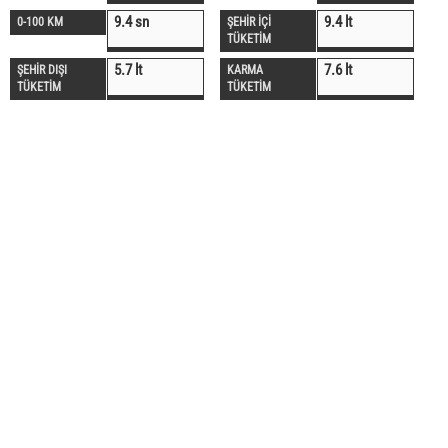
9.4 sn
9.4 lt
0-100 KM
ŞEHİR İÇİ
TÜKETİM
5.7 lt
7.6 lt
ŞEHİR DIŞI
KARMA
TÜKETİM
TÜKETİM