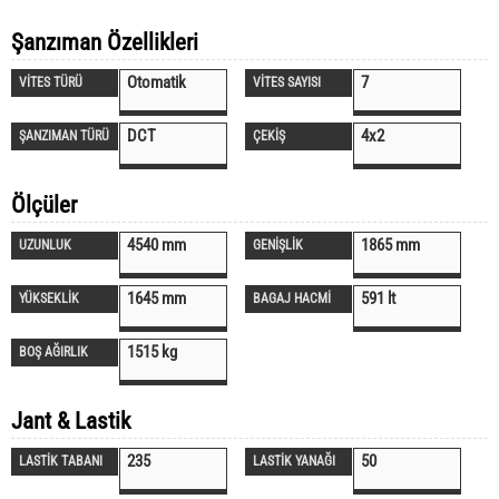
Şanzıman Özellikleri
Otomatik
7
VİTES TÜRÜ
VİTES SAYISI
DCT
4x2
ŞANZIMAN TÜRÜ
ÇEKİŞ
Ölçüler
4540 mm
1865 mm
UZUNLUK
GENİŞLİK
1645 mm
591 lt
YÜKSEKLİK
BAGAJ HACMİ
1515 kg
BOŞ AĞIRLIK
Jant & Lastik
235
50
LASTİK TABANI
LASTİK YANAĞI