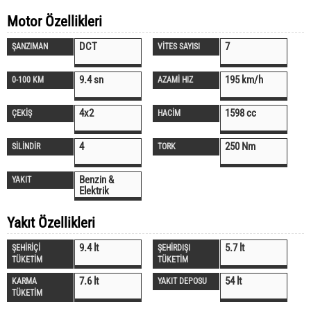
Motor Özellikleri
DCT
7
ŞANZIMAN
VİTES SAYISI
9.4 sn
195 km/h
0-100 KM
AZAMİ HIZ
4x2
1598 cc
ÇEKİŞ
HACİM
4
250 Nm
SİLİNDİR
TORK
Benzin &
YAKIT
Elektrik
Yakıt Özellikleri
9.4 lt
5.7 lt
ŞEHİRİÇİ
ŞEHİRDIŞI
TÜKETİM
TÜKETİM
7.6 lt
54 lt
KARMA
YAKIT DEPOSU
TÜKETİM