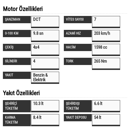
Motor Özellikleri
DCT
7
ŞANZIMAN
VİTES SAYISI
9.8 sn
203 km/h
0-100 KM
AZAMİ HIZ
4x4
1598 cc
ÇEKİŞ
HACİM
4
265 Nm
SİLİNDİR
TORK
Benzin &
YAKIT
Elektrik
Yakıt Özellikleri
10.3 lt
6.6 lt
ŞEHİRİÇİ
ŞEHİRDIŞI
TÜKETİM
TÜKETİM
8.4 lt
54 lt
KARMA
YAKIT DEPOSU
TÜKETİM