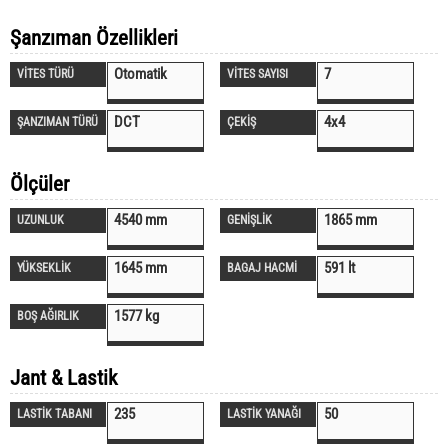
Şanzıman Özellikleri
Otomatik
7
VİTES TÜRÜ
VİTES SAYISI
DCT
4x4
ŞANZIMAN TÜRÜ
ÇEKİŞ
Ölçüler
4540 mm
1865 mm
UZUNLUK
GENİŞLİK
1645 mm
591 lt
YÜKSEKLİK
BAGAJ HACMİ
1577 kg
BOŞ AĞIRLIK
Jant & Lastik
235
50
LASTİK TABANI
LASTİK YANAĞI