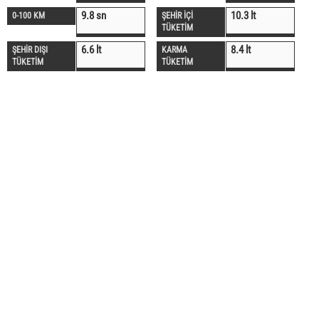
9.8 sn
10.3 lt
0-100 KM
ŞEHİR İÇİ
TÜKETİM
6.6 lt
8.4 lt
ŞEHİR DIŞI
KARMA
TÜKETİM
TÜKETİM