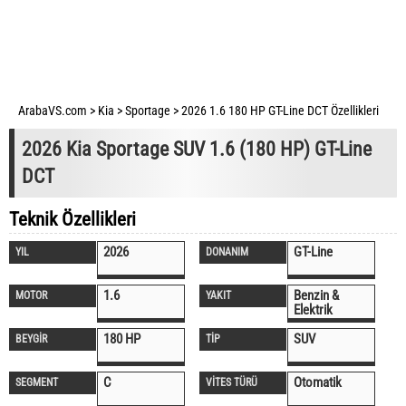
ArabaVS.com
>
Kia
>
Sportage
>
2026 1.6 180 HP GT-Line DCT Özellikleri
2026 Kia Sportage SUV 1.6 (180 HP) GT-Line
DCT
Teknik Özellikleri
2026
GT-Line
YIL
DONANIM
1.6
Benzin &
MOTOR
YAKIT
Elektrik
180 HP
SUV
BEYGİR
TİP
C
Otomatik
SEGMENT
VİTES TÜRÜ