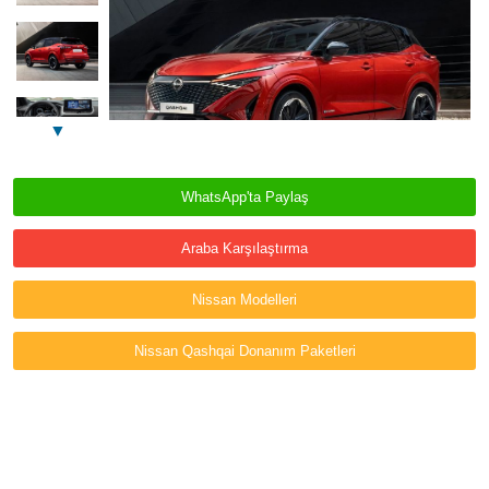
▼
WhatsApp'ta Paylaş
Araba Karşılaştırma
Nissan Modelleri
Nissan Qashqai Donanım Paketleri