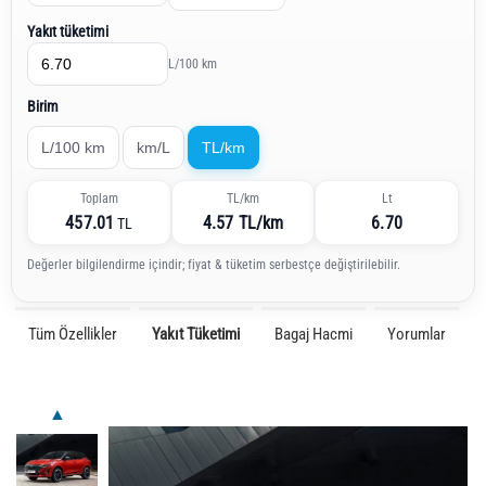
Yakıt tüketimi
L/100 km
Birim
L/100 km
km/L
TL/km
Toplam
TL/km
Lt
457.01
4.57 TL/km
6.70
TL
Değerler bilgilendirme içindir; fiyat & tüketim serbestçe değiştirilebilir.
Tüm Özellikler
Yakıt Tüketimi
Bagaj Hacmi
Yorumlar
▲