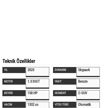
Teknik Özellikler
2025
Skypack
YIL
DONANIM
1.3 DIGT
Benzin
MOTOR
YAKIT
158 HP
C-SUV
BEYGİR
SEGMENT
1332 cc
Otomatik
HACİM
VİTES TÜRÜ