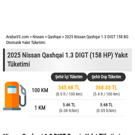
ArabaVS.com
>
Nissan
>
Qashqai
>
2025 Nissan Qashqai 1.3 DIGT 158 BG
Otomatik Yakıt Tüketimi
2025 Nissan Qashqai 1.3 DIGT (158 HP) Yakıt
Tüketimi
Şehir İçi Tüketim
Şehir Dışı Tüketim
545.68 TL
368.33 TL
100 KM
(8.0 lt / 100 km)
(5.4 lt / 100 km)
5.46 TL
3.68 TL
1 KM
(0.08 lt/km)
(0.05 lt/km)