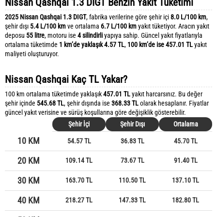
Nissan Qashqai 1.3 DIGT Benzin Yakıt Tüketimi
2025 Nissan Qashqai 1.3 DIGT
, fabrika verilerine göre şehir içi
8.0 L/100 km
,
şehir dışı
5.4 L/100 km
ve ortalama
6.7 L/100 km
yakıt tüketiyor. Aracın yakıt
deposu
55 litre
, motoru ise
4 silindirli
yapıya sahip. Güncel yakıt fiyatlarıyla
ortalama tüketimde
1 km’de yaklaşık 4.57 TL
,
100 km’de ise 457.01 TL
yakıt
maliyeti oluşturuyor.
Nissan Qashqai Kaç TL Yakar?
100 km ortalama tüketimde yaklaşık
457.01 TL
yakıt harcarsınız. Bu değer
şehir içinde
545.68 TL
, şehir dışında ise
368.33 TL
olarak hesaplanır. Fiyatlar
güncel yakıt verisine ve sürüş koşullarına göre değişiklik gösterebilir.
Şehir İçi
Şehir Dışı
Ortalama
10 KM
54.57 TL
36.83 TL
45.70 TL
20 KM
109.14 TL
73.67 TL
91.40 TL
30 KM
163.70 TL
110.50 TL
137.10 TL
40 KM
218.27 TL
147.33 TL
182.80 TL