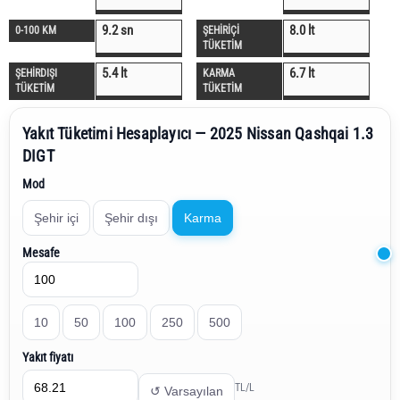
9.2 sn
8.0 lt
0-100 KM
ŞEHİRİÇİ
TÜKETİM
5.4 lt
6.7 lt
ŞEHİRDIŞI
KARMA
TÜKETİM
TÜKETİM
Yakıt Tüketimi Hesaplayıcı — 2025 Nissan Qashqai 1.3
DIGT
Mod
Şehir içi
Şehir dışı
Karma
Mesafe
10
50
100
250
500
Yakıt fiyatı
TL/L
↺ Varsayılan