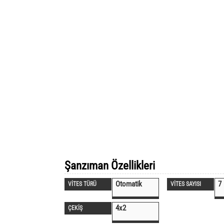
Şanzıman Özellikleri
Otomatik
7
VİTES TÜRÜ
VİTES SAYISI
4x2
ÇEKİŞ