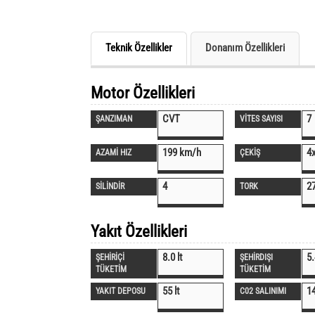
Teknik Özellikler
Donanım Özellikleri
Motor Özellikleri
CVT
7
ŞANZIMAN
VİTES SAYISI
199 km/h
4
AZAMİ HIZ
ÇEKİŞ
4
2
SİLİNDİR
TORK
Yakıt Özellikleri
8.0 lt
5.
ŞEHİRİÇİ
ŞEHİRDIŞI
TÜKETİM
TÜKETİM
55 lt
1
YAKIT DEPOSU
C02 SALINIMI