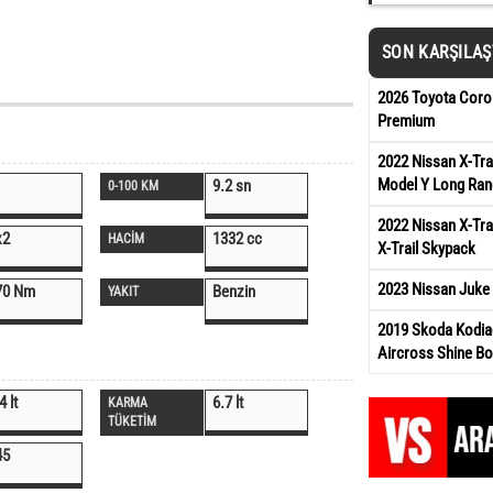
SON KARŞILA
2026 Toyota Coro
Premium
2022 Nissan X-Tra
Model Y Long Ran
9.2 sn
0-100 KM
2022 Nissan X-Tra
x2
1332 cc
HACİM
X-Trail Skypack
2023 Nissan Juke 
70 Nm
Benzin
YAKIT
2019 Skoda Kodia
Aircross Shine Bo
4 lt
6.7 lt
KARMA
TÜKETİM
45