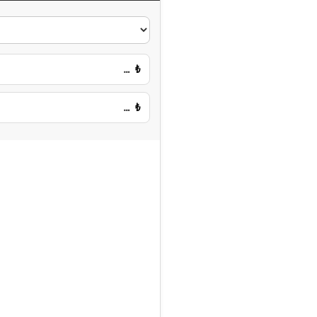
…
₺
…
₺