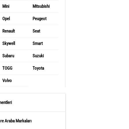
Mini
Mitsubishi
Opel
Peugeot
Renault
Seat
Skywell
Smart
Subaru
Suzuki
TOGG
Toyota
Volvo
entleri
öre Araba Markaları