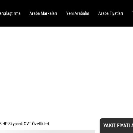
arşılaştırma
Araba Markaları
Yeni Arabalar
Araba Fiyatları
8 HP Skypack CVT Özellikleri
YAKIT FIYATL