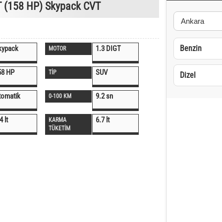
T (158 HP) Skypack CVT
Benzin
kypack
1.3 DIGT
MOTOR
58 HP
SUV
TİP
Dizel
tomatik
9.2 sn
0-100 KM
4 lt
6.7 lt
KARMA
TÜKETİM