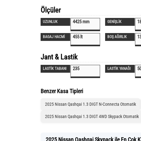
Ölçüler
4425 mm
1
UZUNLUK
GENİŞLİK
455 lt
1
BAGAJ HACMİ
BOŞ AĞIRLIK
Jant & Lastik
235
5
LASTİK TABANI
LASTİK YANAĞI
Benzer Kasa Tipleri
2025 Nissan Qashqai 1.3 DIGT N-Connecta Otomatik
2025 Nissan Qashqai 1.3 DIGT 4WD Skypack Otomatik
2025 Nissan Qashqai Skypack ile En Çok Kar