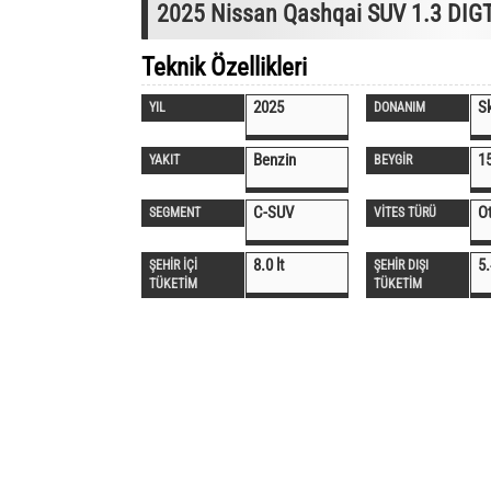
2025 Nissan Qashqai SUV 1.3 DIG
Teknik Özellikleri
2025
S
YIL
DONANIM
Benzin
1
YAKIT
BEYGİR
C-SUV
O
SEGMENT
VİTES TÜRÜ
8.0 lt
5.
ŞEHİR İÇİ
ŞEHİR DIŞI
TÜKETİM
TÜKETİM