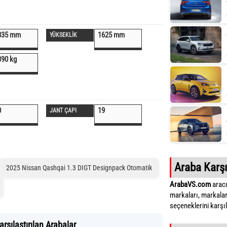
835 mm
1625 mm
YÜKSEKLİK
390 kg
0
19
JANT ÇAPI
Araba Karşı
2025 Nissan Qashqai 1.3 DIGT Designpack Otomatik
ArabaVS.com
aracı
markaları, markalar
seçeneklerini karşıla
şılaştırılan Arabalar