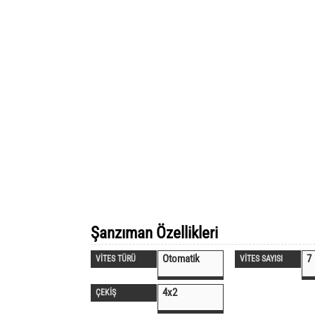
Şanzıman Özellikleri
Otomatik
7
VİTES TÜRÜ
VİTES SAYISI
4x2
ÇEKİŞ