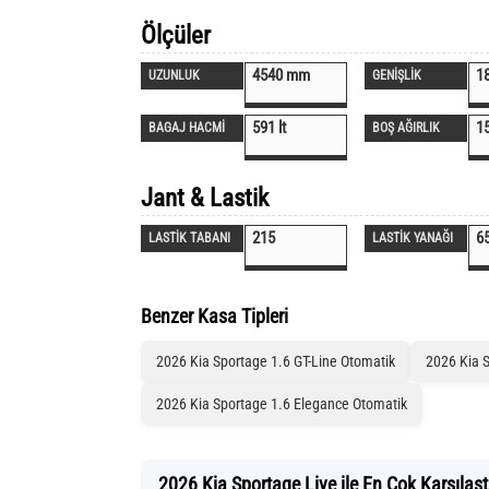
Ölçüler
4540 mm
1
UZUNLUK
GENİŞLİK
591 lt
1
BAGAJ HACMİ
BOŞ AĞIRLIK
Jant & Lastik
215
6
LASTİK TABANI
LASTİK YANAĞI
Benzer Kasa Tipleri
2026 Kia Sportage 1.6 GT-Line Otomatik
2026 Kia S
2026 Kia Sportage 1.6 Elegance Otomatik
2026 Kia Sportage Live ile En Çok Karşılaşt