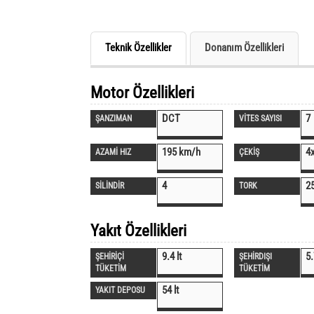
Teknik Özellikler
Donanım Özellikleri
Motor Özellikleri
DCT
7
ŞANZIMAN
VİTES SAYISI
195 km/h
4
AZAMİ HIZ
ÇEKİŞ
4
2
SİLİNDİR
TORK
Yakıt Özellikleri
9.4 lt
5.
ŞEHİRİÇİ
ŞEHİRDIŞI
TÜKETİM
TÜKETİM
54 lt
YAKIT DEPOSU