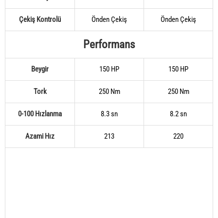
Çekiş Kontrolü
Önden Çekiş
Önden Çekiş
Performans
Beygir
150 HP
150 HP
Tork
250 Nm
250 Nm
0-100 Hızlanma
8.3 sn
8.2 sn
Azami Hız
213
220