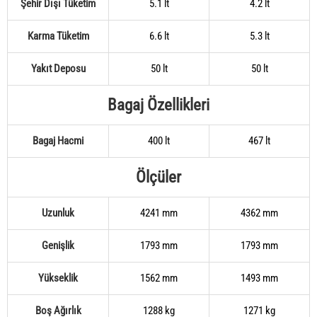
Şehir Dışı Tüketim
5.1 lt
4.2 lt
Karma Tüketim
6.6 lt
5.3 lt
Yakıt Deposu
50 lt
50 lt
Bagaj Özellikleri
Bagaj Hacmi
400 lt
467 lt
Ölçüler
Uzunluk
4241 mm
4362 mm
Genişlik
1793 mm
1793 mm
Yükseklik
1562 mm
1493 mm
Boş Ağırlık
1288 kg
1271 kg