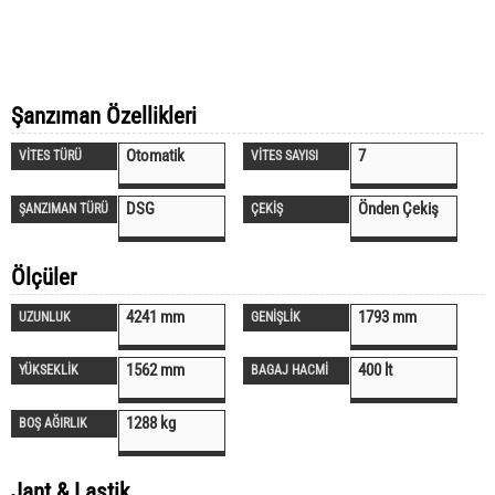
Şanzıman Özellikleri
Otomatik
7
VİTES TÜRÜ
VİTES SAYISI
DSG
Önden Çekiş
ŞANZIMAN TÜRÜ
ÇEKİŞ
Ölçüler
4241 mm
1793 mm
UZUNLUK
GENİŞLİK
1562 mm
400 lt
YÜKSEKLİK
BAGAJ HACMİ
1288 kg
BOŞ AĞIRLIK
Jant & Lastik