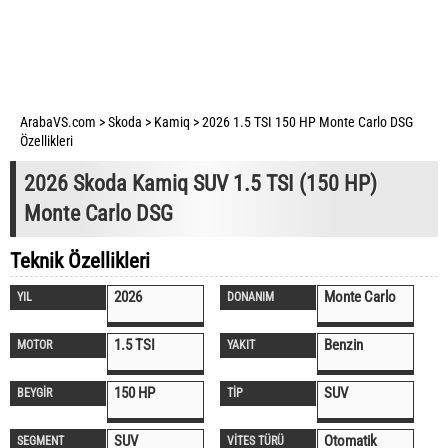
ArabaVS.com
>
Skoda
>
Kamiq
>
2026 1.5 TSI 150 HP Monte Carlo DSG
Özellikleri
2026 Skoda Kamiq SUV 1.5 TSI (150 HP)
Monte Carlo DSG
Teknik Özellikleri
2026
Monte Carlo
YIL
DONANIM
1.5 TSI
Benzin
MOTOR
YAKIT
150 HP
SUV
BEYGİR
TİP
SUV
Otomatik
SEGMENT
VİTES TÜRÜ