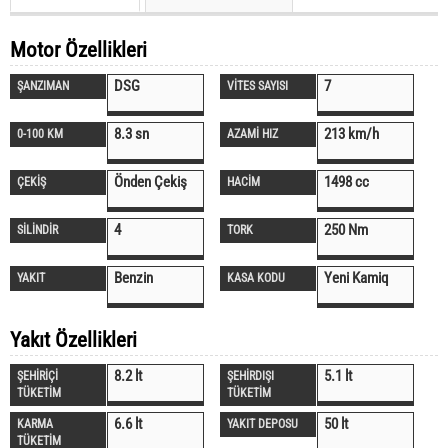
Motor Özellikleri
DSG
7
ŞANZIMAN
VİTES SAYISI
8.3 sn
213 km/h
0-100 KM
AZAMİ HIZ
Önden Çekiş
1498 cc
ÇEKİŞ
HACİM
4
250 Nm
SİLİNDİR
TORK
Benzin
Yeni Kamiq
YAKIT
KASA KODU
Yakıt Özellikleri
8.2 lt
5.1 lt
ŞEHİRİÇİ
ŞEHİRDIŞI
TÜKETİM
TÜKETİM
6.6 lt
50 lt
KARMA
YAKIT DEPOSU
TÜKETİM