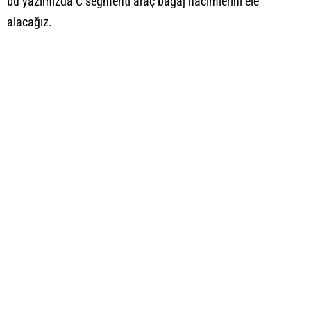
bu yazımızda
C segmenti araç bagaj
hacimlerini ele
alacağız.