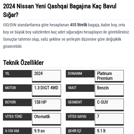
2024 Nissan Yeni Qashqai Bagajına Kaç Bavul
Sığar?
ISO/DIN standartlarına göre hesaplanan
455 litrelik
bagaja, kabin boy, orta
boy ve büyük boy valizlerden kaç adet sığacağını hesaplayıcı ile görebilirsiniz.
Sonuçlar tahmini olup, valiz şekline ve yerleşim düzenine göre değişiklik
gösterebilir.
Teknik Özellikler
2024
Platinum
YIL
DONANIM
Premium
1.3 DIGT 4WD
Benzin
MOTOR
YAKIT
158 HP
C-SUV
BEYGİR
SEGMENT
Otomatik
7
VİTES TÜRÜ
VİTES SAYISI
9.9 sn
9.1 lt
0-100 KM
ŞEHİR İÇİ