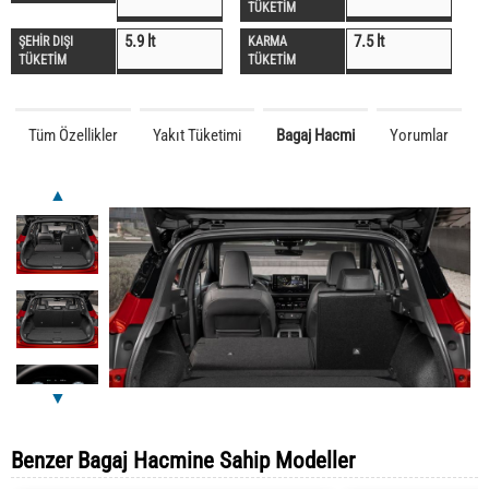
TÜKETİM
5.9 lt
7.5 lt
ŞEHİR DIŞI
KARMA
TÜKETİM
TÜKETİM
Tüm Özellikler
Yakıt Tüketimi
Bagaj Hacmi
Yorumlar
▲
▼
Benzer Bagaj Hacmine Sahip Modeller