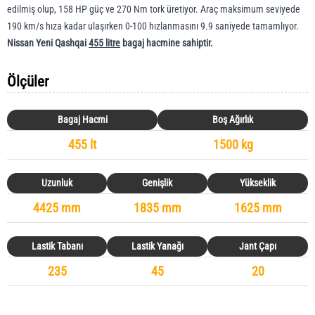
edilmiş olup, 158 HP güç ve 270 Nm tork üretiyor. Araç maksimum seviyede
190 km/s hıza kadar ulaşırken 0-100 hızlanmasını 9.9 saniyede tamamlıyor.
Nissan Yeni Qashqai
455 litre
bagaj hacmine sahiptir.
Ölçüler
Bagaj Hacmi
Boş Ağırlık
455 lt
1500 kg
Uzunluk
Genişlik
Yükseklik
4425 mm
1835 mm
1625 mm
Lastik Tabanı
Lastik Yanağı
Jant Çapı
235
45
20