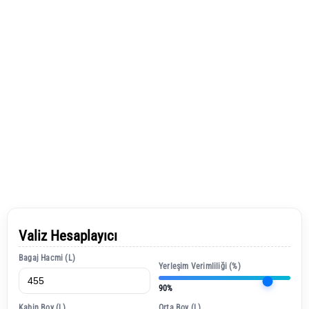
Valiz Hesaplayıcı
Bagaj Hacmi (L)
Yerleşim Verimliliği (%)
90%
Kabin Boy (L)
Orta Boy (L)