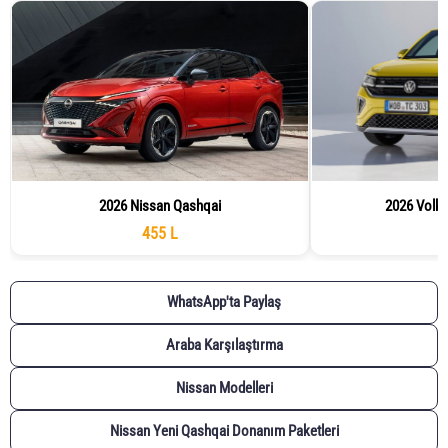
2026 Nissan Qashqai
2026 Volk
455 L
WhatsApp'ta Paylaş
Araba Karşılaştırma
Nissan Modelleri
Nissan Yeni Qashqai Donanım Paketleri