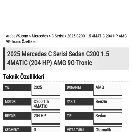
ArabaVS.com
>
Mercedes
>
C Serisi
>
2025 C200 1.5 4MATIC 204 HP AMG
9G-Tronic Özellikleri
2025 Mercedes C Serisi Sedan C200 1.5
4MATIC (204 HP) AMG 9G-Tronic
Teknik Özellikleri
2025
AMG
YIL
DONANIM
C200 1.5
Benzin
MOTOR
YAKIT
4MATIC
204 HP
Sedan
BEYGİR
TİP
D
Otomatik
SEGMENT
VİTES TÜRÜ