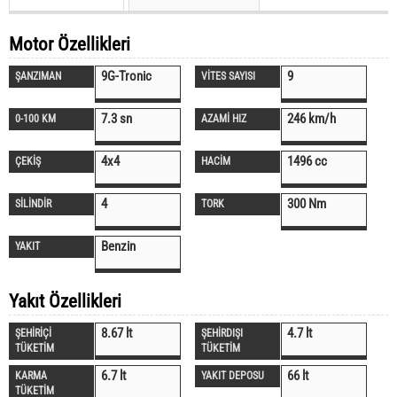
Motor Özellikleri
9G-Tronic
9
ŞANZIMAN
VİTES SAYISI
7.3 sn
246 km/h
0-100 KM
AZAMİ HIZ
4x4
1496 cc
ÇEKİŞ
HACİM
4
300 Nm
SİLİNDİR
TORK
Benzin
YAKIT
Yakıt Özellikleri
8.67 lt
4.7 lt
ŞEHİRİÇİ
ŞEHİRDIŞI
TÜKETİM
TÜKETİM
6.7 lt
66 lt
KARMA
YAKIT DEPOSU
TÜKETİM