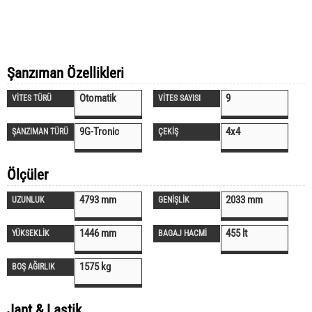
Şanzıman Özellikleri
Otomatik
9
VİTES TÜRÜ
VİTES SAYISI
9G-Tronic
4x4
ŞANZIMAN TÜRÜ
ÇEKİŞ
Ölçüler
4793 mm
2033 mm
UZUNLUK
GENİŞLİK
1446 mm
455 lt
YÜKSEKLİK
BAGAJ HACMİ
1575 kg
BOŞ AĞIRLIK
Jant & Lastik