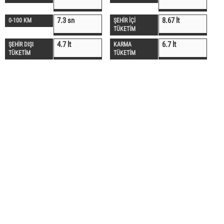
7.3 sn
8.67 lt
0-100 KM
ŞEHİR İÇİ
TÜKETİM
4.7 lt
6.7 lt
ŞEHİR DIŞI
KARMA
TÜKETİM
TÜKETİM