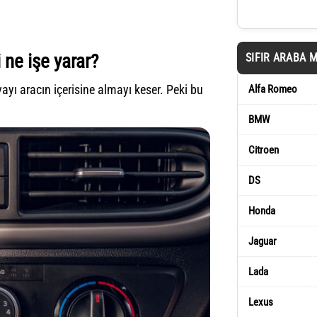
ne işe yarar?
SIFIR ARABA 
yı aracın içerisine almayı keser. Peki bu
Alfa Romeo
BMW
Citroen
DS
Honda
Jaguar
Lada
Lexus