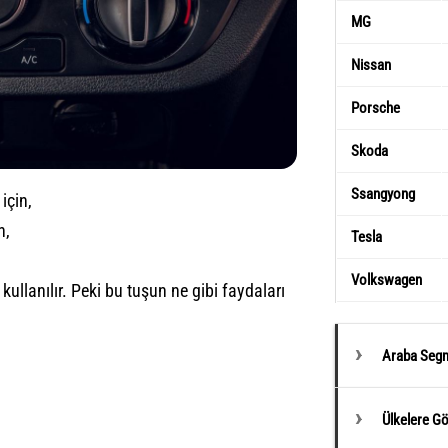
MG
Nissan
Porsche
Skoda
Ssangyong
için,
n,
Tesla
Volkswagen
ullanılır. Peki bu tuşun ne gibi faydaları
Araba Segm
Ülkelere G