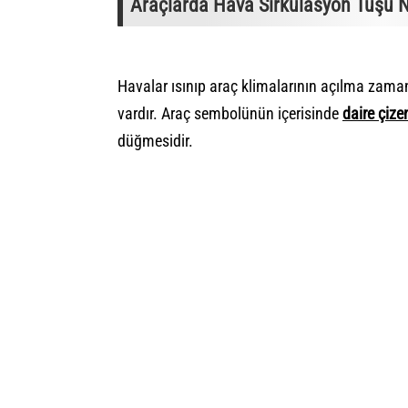
Araçlarda Hava Sirkülasyon Tuşu N
Havalar ısınıp araç klimalarının açılma zam
vardır.
Araç sembolü
nün içerisinde
daire çize
düğmesidir.