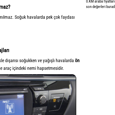
0.KM araba fiyatların
lmaz?
son değerleri burada
anılmaz. Soğuk havalarda pek çok faydası
jları
kle dışarısı soğukken ve yağışlı havalarda
ön
e araç içindeki nemi hapsetmesidir.