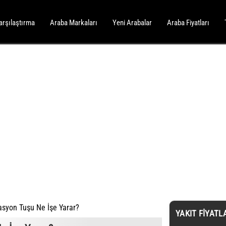
arşılaştırma
Araba Markaları
Yeni Arabalar
Araba Fiyatları
asyon Tuşu Ne İşe Yarar?
YAKIT FIYATL