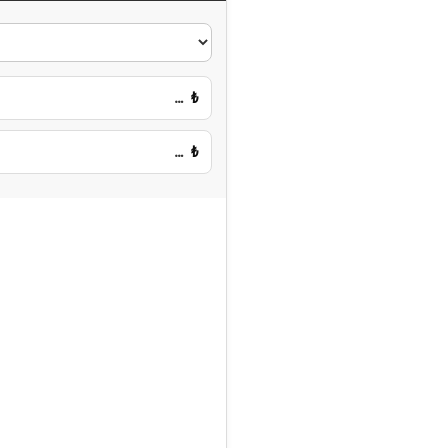
…
₺
…
₺