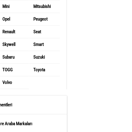
Mini
Mitsubishi
Opel
Peugeot
Renault
Seat
Skywell
Smart
Subaru
Suzuki
TOGG
Toyota
Volvo
entleri
öre Araba Markaları