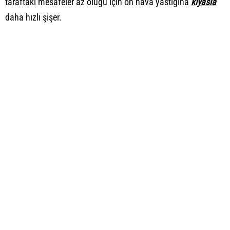
taraftaki mesafeler az oluğu için ön hava yastığına
kıyasla
daha hızlı şişer.