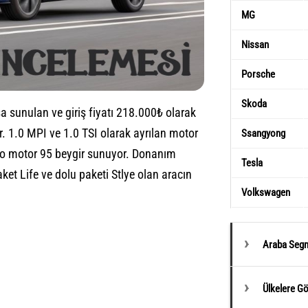
MG
Nissan
Porsche
Skoda
a sunulan ve giriş fiyatı 218.000₺ olarak
r. 1.0 MPI ve 1.0 TSI olarak ayrılan motor
Ssangyong
bo motor 95 beygir sunuyor. Donanım
Tesla
ket Life ve dolu paketi Stlye olan aracın
Volkswagen
Araba Segm
Ülkelere G