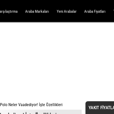
arşılaştırma
Araba Markaları
Yeni Arabalar
Araba Fiyatları
olo Neler Vaadediyor! İşte Özellikleri
YAKIT FIYATL