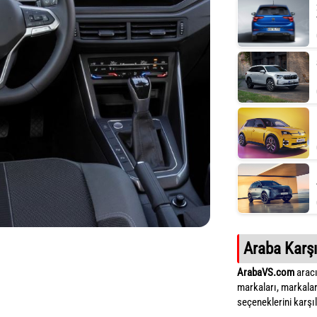
Araba Karşı
ArabaVS.com
aracı
markaları, markalar
seçeneklerini karşıla