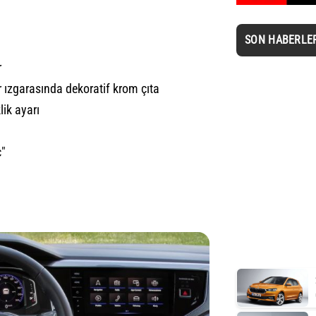
SON HABERLE
r
 ızgarasında dekoratif krom çıta
lik ayarı
c"