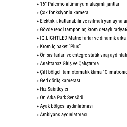
» 16" Palermo alüminyum alaşımlı jantlar
» Çok fonksiyonlu kamera
» Elektrikli, katlanabilir ve ısıtmalı yan aynala
» Gövde rengi tamponlar, krom detaylı radyat
» IQ.LIGHT-LED Matrix farlar ve dinamik arka 
» Krom iç paket "Plus"
» Ön sis farları ve entegre statik viraj aydınla
» Anahtarsız Giriş ve Çalıştırma
» Çift bölgeli tam otomatik klima "Climatroni
» Geri görüş kamerası
» Hız Sabitleyici
» Ön Arka Park Sensörü
» Ayak bölgesi aydınlatması
» Ambiyans aydınlatması