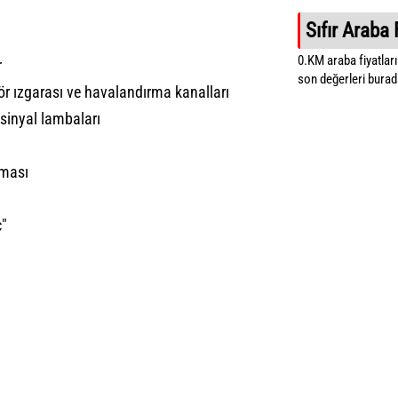
Sıfır Araba 
0.KM araba fiyatların
r
son değerleri burada
ör ızgarası ve havalandırma kanalları
sinyal lambaları
tması
c"