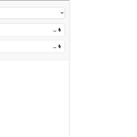
…
₺
…
₺