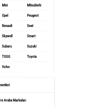
Mini
Mitsubishi
Opel
Peugeot
Renault
Seat
Skywell
Smart
Subaru
Suzuki
TOGG
Toyota
Volvo
entleri
öre Araba Markaları