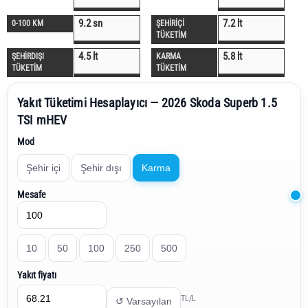
9.2 sn
7.2 lt
0-100 KM
ŞEHİRİÇİ
TÜKETİM
4.5 lt
5.8 lt
ŞEHİRDIŞI
KARMA
TÜKETİM
TÜKETİM
Yakıt Tüketimi Hesaplayıcı — 2026 Skoda Superb 1.5
TSI mHEV
Mod
Şehir içi
Şehir dışı
Karma
Mesafe
10
50
100
250
500
Yakıt fiyatı
TL/L
↺ Varsayılan