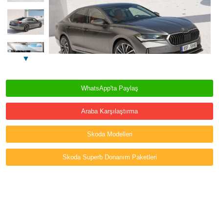
▼
WhatsApp'ta Paylaş
Araba Karşılaştırma
Skoda Modelleri
Skoda Superb Donanım Paketleri