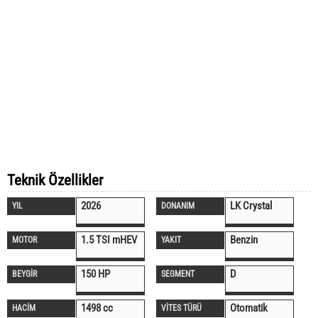
Teknik Özellikler
2026
LK Crystal
YIL
DONANIM
1.5 TSI mHEV
Benzin
MOTOR
YAKIT
150 HP
D
BEYGİR
SEGMENT
1498 cc
Otomatik
HACİM
VİTES TÜRÜ