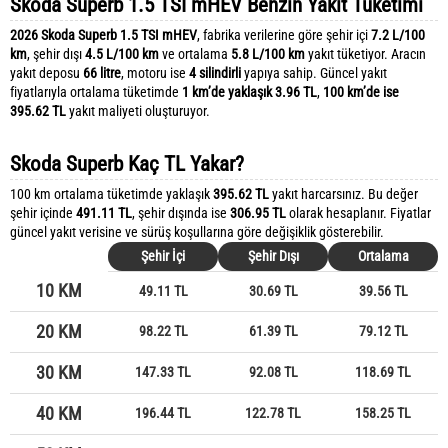
Skoda Superb 1.5 TSI mHEV Benzin Yakıt Tüketimi
2026 Skoda Superb 1.5 TSI mHEV
, fabrika verilerine göre şehir içi
7.2 L/100
km
, şehir dışı
4.5 L/100 km
ve ortalama
5.8 L/100 km
yakıt tüketiyor. Aracın
yakıt deposu
66 litre
, motoru ise
4 silindirli
yapıya sahip. Güncel yakıt
fiyatlarıyla ortalama tüketimde
1 km’de yaklaşık 3.96 TL
,
100 km’de ise
395.62 TL
yakıt maliyeti oluşturuyor.
Skoda Superb Kaç TL Yakar?
100 km ortalama tüketimde yaklaşık
395.62 TL
yakıt harcarsınız. Bu değer
şehir içinde
491.11 TL
, şehir dışında ise
306.95 TL
olarak hesaplanır. Fiyatlar
güncel yakıt verisine ve sürüş koşullarına göre değişiklik gösterebilir.
Şehir İçi
Şehir Dışı
Ortalama
10 KM
49.11 TL
30.69 TL
39.56 TL
20 KM
98.22 TL
61.39 TL
79.12 TL
30 KM
147.33 TL
92.08 TL
118.69 TL
40 KM
196.44 TL
122.78 TL
158.25 TL