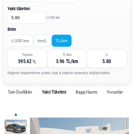
Yakıt tüketimi
L/100 km
Birim
L/100 km
km/L
TL/km
Toplam
TL/km
Lt
395.62
3.96 TL/km
5.80
TL
Değerler bilgilendirme içindir; fiyat & tüketim serbestçe değiştirilebilir.
Tüm Özellikler
Yakıt Tüketimi
Bagaj Hacmi
Yorumlar
▲