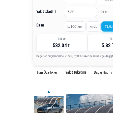
Yakıt tüketimi
L/100 km
Birim
L/100 km
km/L
TL/k
Toplam
TL
532.04
5.32
TL
Değerler bilgilendirme içindir; fiyat & tüketim serbestçe değiştir
Tüm Özellikler
Yakıt Tüketimi
Bagaj Hacmi
▲