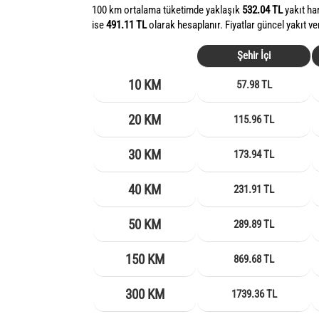
100 km ortalama tüketimde yaklaşık
532.04 TL
yakıt ha
ise
491.11 TL
olarak hesaplanır. Fiyatlar güncel yakıt ve
Şehir İçi
10 KM
57.98 TL
20 KM
115.96 TL
30 KM
173.94 TL
40 KM
231.91 TL
50 KM
289.89 TL
150 KM
869.68 TL
300 KM
1739.36 TL