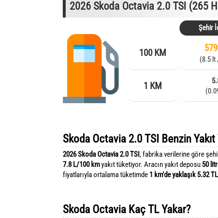
2026 Skoda Octavia 2.0 TSI (265 H
Şehir İ
579
100 KM
(8.5 lt
5.
1 KM
(0.0
Skoda Octavia 2.0 TSI Benzin Yakıt
2026 Skoda Octavia 2.0 TSI
, fabrika verilerine göre şehi
7.8 L/100 km
yakıt tüketiyor. Aracın yakıt deposu
50 lit
fiyatlarıyla ortalama tüketimde
1 km’de yaklaşık 5.32 TL
Skoda Octavia Kaç TL Yakar?