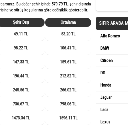
rcarsınız. Bu değer şehir içinde
579.79 TL
, şehir dışında
risine ve sürüş koşullarına göre değişiklik gösterebilir.
Şehir Dışı
Ortalama
SIFIR ARABA 
49.11 TL
53.20 TL
Alfa Romeo
98.22 TL
106.41 TL
BMW
Citroen
147.33 TL
159.61 TL
DS
196.44 TL
212.82 TL
Honda
245.56 TL
266.02 TL
Jaguar
736.67 TL
798.06 TL
Lada
1473.34 TL
1596.11 TL
Lexus