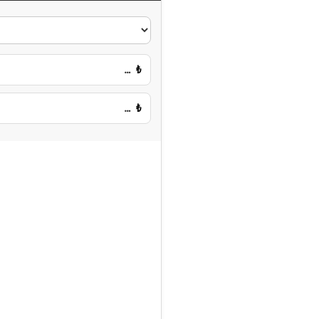
…
₺
…
₺