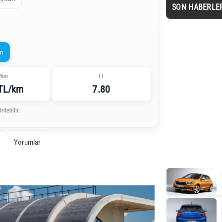
SON HABERLE
m
/km
Lt
 TL/km
7.80
ilebilir.
Yorumlar