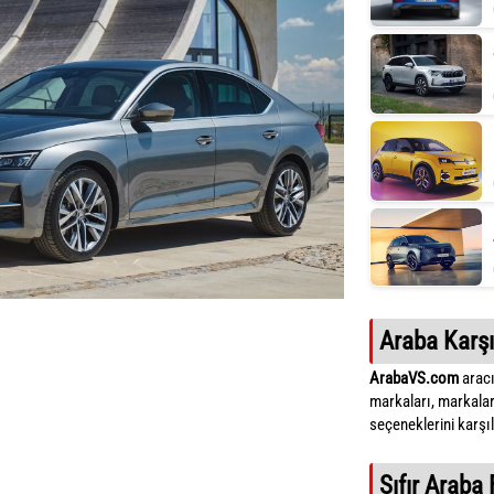
Araba Karşı
ArabaVS.com
aracı
markaları, markalar
seçeneklerini karşıla
Sıfır Araba 