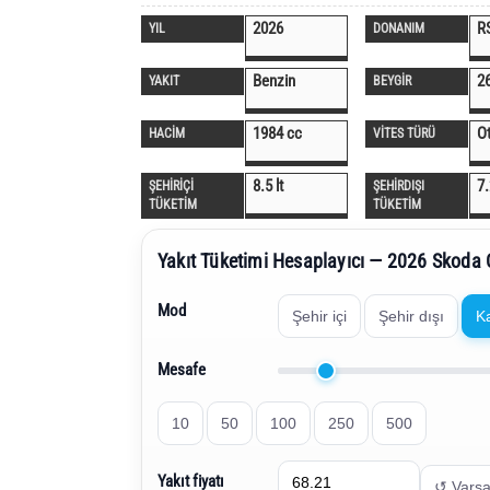
2026
R
YIL
DONANIM
Benzin
2
YAKIT
BEYGİR
1984 cc
O
HACİM
VİTES TÜRÜ
8.5 lt
7.
ŞEHİRİÇİ
ŞEHİRDIŞI
TÜKETİM
TÜKETİM
Yakıt Tüketimi Hesaplayıcı — 2026 Skoda 
Mod
Şehir içi
Şehir dışı
K
Mesafe
10
50
100
250
500
Yakıt fiyatı
↺ Varsa