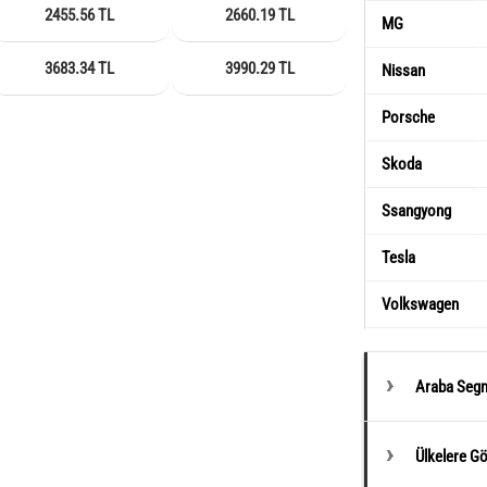
2455.56 TL
2660.19 TL
MG
3683.34 TL
3990.29 TL
Nissan
Porsche
Skoda
Ssangyong
Tesla
Volkswagen
Araba Segm
Ülkelere G