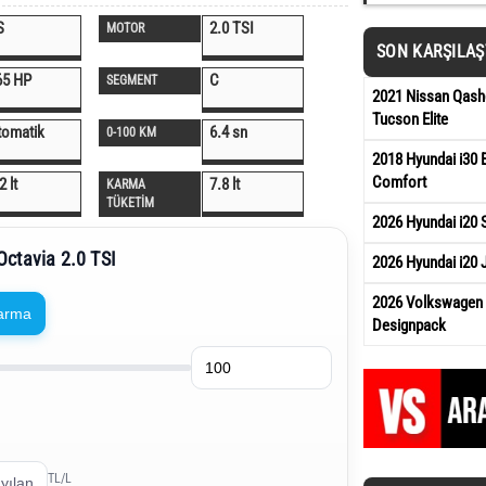
S
2.0 TSI
MOTOR
SON KARŞILA
65 HP
C
SEGMENT
2021 Nissan Qash
Tucson Elite
tomatik
6.4 sn
0-100 KM
2018 Hyundai i30 E
Comfort
2 lt
7.8 lt
KARMA
TÜKETİM
2026 Hyundai i20 S
Octavia 2.0 TSI
2026 Hyundai i20 
2026 Volkswagen G
arma
Designpack
TL/L
yılan