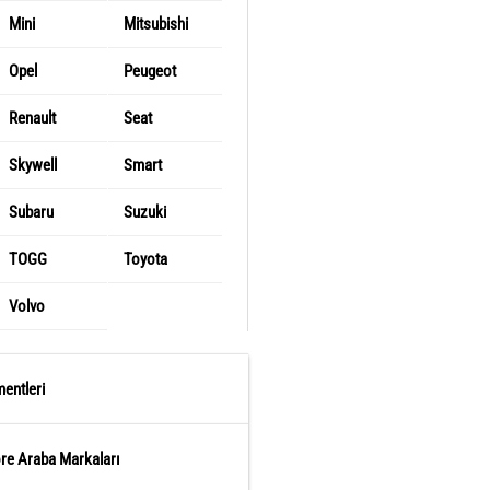
Mini
Mitsubishi
Opel
Peugeot
Renault
Seat
Skywell
Smart
Subaru
Suzuki
TOGG
Toyota
Volvo
entleri
öre Araba Markaları