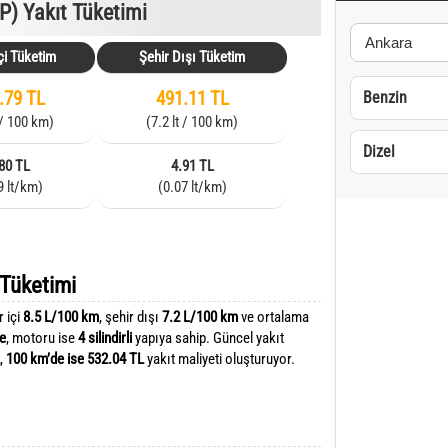
P) Yakıt Tüketimi
çi Tüketim
Şehir Dışı Tüketim
.79 TL
491.11 TL
Benzin
 / 100 km)
(7.2 lt / 100 km)
Dizel
80 TL
4.91 TL
9 lt/km)
(0.07 lt/km)
 Tüketimi
r içi
8.5 L/100 km
, şehir dışı
7.2 L/100 km
ve ortalama
re
, motoru ise
4 silindirli
yapıya sahip. Güncel yakıt
,
100 km’de ise 532.04 TL
yakıt maliyeti oluşturuyor.