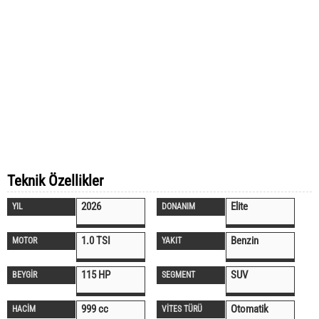
Teknik Özellikler
2026
Elite
YIL
DONANIM
1.0 TSI
Benzin
MOTOR
YAKIT
115 HP
SUV
BEYGİR
SEGMENT
999 cc
Otomatik
HACİM
VİTES TÜRÜ