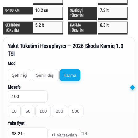
10.2 sn
7.3 lt
0-100 KM
ŞEHİRİÇİ
TÜKETİM
5.2 lt
6.3 lt
ŞEHİRDIŞI
KARMA
TÜKETİM
TÜKETİM
Yakıt Tüketimi Hesaplayıcı — 2026 Skoda Kamiq 1.0
TSI
Mod
Şehir içi
Şehir dışı
Karma
Mesafe
10
50
100
250
500
Yakıt fiyatı
TL/L
↺ Varsayılan