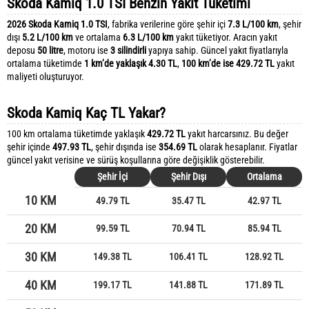
Skoda Kamiq 1.0 TSI Benzin Yakıt Tüketimi
2026 Skoda Kamiq 1.0 TSI
, fabrika verilerine göre şehir içi
7.3 L/100 km
, şehir
dışı
5.2 L/100 km
ve ortalama
6.3 L/100 km
yakıt tüketiyor. Aracın yakıt
deposu
50 litre
, motoru ise
3 silindirli
yapıya sahip. Güncel yakıt fiyatlarıyla
ortalama tüketimde
1 km’de yaklaşık 4.30 TL
,
100 km’de ise 429.72 TL
yakıt
maliyeti oluşturuyor.
Skoda Kamiq Kaç TL Yakar?
100 km ortalama tüketimde yaklaşık
429.72 TL
yakıt harcarsınız. Bu değer
şehir içinde
497.93 TL
, şehir dışında ise
354.69 TL
olarak hesaplanır. Fiyatlar
güncel yakıt verisine ve sürüş koşullarına göre değişiklik gösterebilir.
Şehir İçi
Şehir Dışı
Ortalama
10 KM
49.79 TL
35.47 TL
42.97 TL
20 KM
99.59 TL
70.94 TL
85.94 TL
30 KM
149.38 TL
106.41 TL
128.92 TL
40 KM
199.17 TL
141.88 TL
171.89 TL