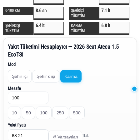
8.6 sn
7.1 lt
0-100 KM
ŞEHİRİÇİ
TÜKETİM
6.4 lt
6.8 lt
ŞEHİRDIŞI
KARMA
TÜKETİM
TÜKETİM
Yakıt Tüketimi Hesaplayıcı — 2026 Seat Ateca 1.5
EcoTSI
Mod
Şehir içi
Şehir dışı
Karma
Mesafe
10
50
100
250
500
Yakıt fiyatı
TL/L
↺ Varsayılan