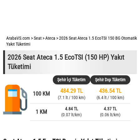
ArabaVS.com
>
Seat
>
Ateca
>
2026 Seat Ateca 1.5 EcoTSI 150 BG Otomatik
Yakıt Tüketimi
2026 Seat Ateca 1.5 EcoTSI (150 HP) Yakıt
Tüketimi
Şehir İçi Tüketim
Şehir Dışı Tüketim
484.29 TL
436.54 TL
100 KM
(7.1 lt / 100 km)
(6.4 lt / 100 km)
4.84 TL
4.37 TL
1 KM
(0.07 lt/km)
(0.06 lt/km)