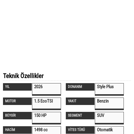
Teknik Özellikler
2026
Style Plus
YIL
DONANIM
1.5 EcoTSI
Benzin
MOTOR
YAKIT
150 HP
SUV
BEYGİR
SEGMENT
1498 cc
Otomatik
HACİM
VİTES TÜRÜ