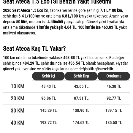
Seat Ateca 1.5 EcoTSI Benzin Yakıt Tüketimi
2026 Seat Ateca 1.5 EcoTSI
, fabrika verilerine göre şehir içi
7.1 L/100 km
,
şehir dışı
6.4 L/100 km
ve ortalama
6.8 L/100 km
yakıt tüketiyor. Aracın yakıt
deposu
50 litre
, motoru ise
4 silindirli
yapıya sahip. Güncel yakıt fiyatlarıyla
ortalama tüketimde
1 km’de yaklaşık 4.64 TL
,
100 km’de ise 463.83 TL
yakıt
maliyeti oluşturuyor.
Seat Ateca Kaç TL Yakar?
100 km ortalama tüketimde yaklaşık
463.83 TL
yakıt harcarsınız. Bu değer
şehir içinde
484.29 TL
, şehir dışında ise
436.54 TL
olarak hesaplanır. Fiyatlar
güncel yakıt verisine ve sürüş koşullarına göre değişiklik gösterebilir.
Şehir İçi
Şehir Dışı
Ortalama
10 KM
48.43 TL
43.65 TL
46.38 TL
20 KM
96.86 TL
87.31 TL
92.77 TL
30 KM
145.29 TL
130.96 TL
139.15 TL
40 KM
193.72 TL
174.62 TL
185.53 TL