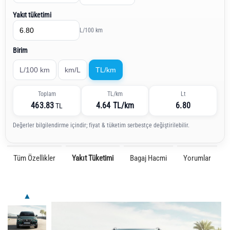
Yakıt tüketimi
L/100 km
Birim
L/100 km
km/L
TL/km
Toplam
TL/km
Lt
463.83
4.64 TL/km
6.80
TL
Değerler bilgilendirme içindir; fiyat & tüketim serbestçe değiştirilebilir.
Tüm Özellikler
Yakıt Tüketimi
Bagaj Hacmi
Yorumlar
▲