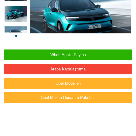
▼
WhatsApp'ta Paylaş
Araba Karşılaştırma
Opel Modelleri
Opel Mokka Donanım Paketleri