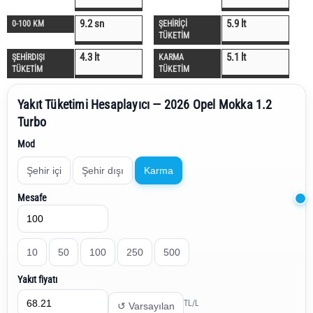
9.2 sn
5.9 lt
0-100 KM
ŞEHİRİÇİ
TÜKETİM
4.3 lt
5.1 lt
ŞEHİRDIŞI
KARMA
TÜKETİM
TÜKETİM
Yakıt Tüketimi Hesaplayıcı — 2026 Opel Mokka 1.2
Turbo
Mod
Şehir içi
Şehir dışı
Karma
Mesafe
10
50
100
250
500
Yakıt fiyatı
TL/L
↺ Varsayılan