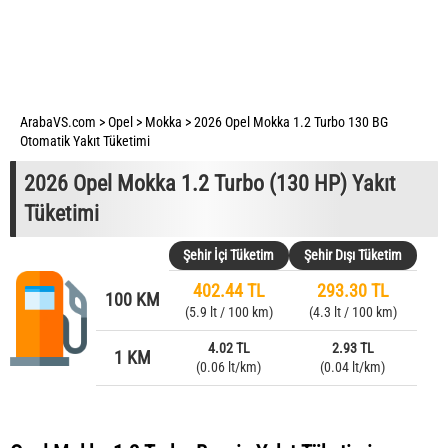
ArabaVS.com
>
Opel
>
Mokka
>
2026 Opel Mokka 1.2 Turbo 130 BG
Otomatik Yakıt Tüketimi
2026 Opel Mokka 1.2 Turbo (130 HP) Yakıt
Tüketimi
Şehir İçi Tüketim
Şehir Dışı Tüketim
402.44 TL
293.30 TL
100 KM
(5.9 lt / 100 km)
(4.3 lt / 100 km)
4.02 TL
2.93 TL
1 KM
(0.06 lt/km)
(0.04 lt/km)