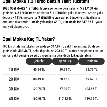
Opel Mokka 1.2 Turbo Benzin Yakıt Tüketimi
2026 Opel Mokka 1.2 Turbo
, fabrika verilerine göre şehir içi
5.9 L/100 km
,
şehir dışı
4.3 L/100 km
ve ortalama
5.1 L/100 km
yakıt tüketiyor. Aracın yakıt
deposu
44 litre
, motoru ise
3 silindirli
yapıya sahip. Güncel yakıt fiyatlarıyla
ortalama tüketimde
1 km’de yaklaşık 3.48 TL
,
100 km’de ise 347.87 TL
yakıt
maliyeti oluşturuyor.
Opel Mokka Kaç TL Yakar?
100 km ortalama tüketimde yaklaşık
347.87 TL
yakıt harcarsınız. Bu değer
şehir içinde
402.44 TL
, şehir dışında ise
293.30 TL
olarak hesaplanır. Fiyatlar
güncel yakıt verisine ve sürüş koşullarına göre değişiklik gösterebilir.
Şehir İçi
Şehir Dışı
Ortalama
10 KM
40.24 TL
29.33 TL
34.79 TL
20 KM
80.49 TL
58.66 TL
69.57 TL
30 KM
120.73 TL
87.99 TL
104.36 TL
40 KM
160.98 TL
117.32 TL
139.15 TL