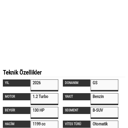
Teknik Özellikler
2026
GS
YIL
DONANIM
1.2 Turbo
Benzin
MOTOR
YAKIT
130 HP
B-SUV
BEYGİR
SEGMENT
1199 cc
Otomatik
HACİM
VİTES TÜRÜ