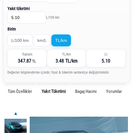
Yakıt tüketimi
L/100 km
Birim
L/100 km
km/L
TL/km
Toplam
TL/km
Lt
347.87
3.48 TL/km
5.10
TL
Değerler bilgilendirme içindir; fiyat & tüketim serbestçe değiştirilebilir.
Tüm Özellikler
Yakıt Tüketimi
Bagaj Hacmi
Yorumlar
▲