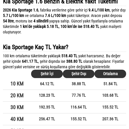
Kia Sportage 1.6 Benzin & Elektrik Yakıt Tüketimi
2026 Kia Sportage 1.6
, fabrika verilerine göre şehir içi
9.4 L/100 km
, şehir dışı
5.7 L/100 km
ve ortalama
7.6 L/100 km
yakıt tüketiyor. Aracın yakıt deposu
54 litre
, motoru ise
4 silindirli
yapıya sahip. Güncel yakıt fiyatlarıyla ortalama
tüketimde
1 km’de yaklaşık 5.18 TL
,
100 km’de ise 518.40 TL
yakıt maliyeti
oluşturuyor.
Kia Sportage Kaç TL Yakar?
100 km ortalama tüketimde yaklaşık
518.40 TL
yakıt harcarsınız. Bu değer
şehir içinde
641.17 TL
, şehir dışında ise
388.80 TL
olarak hesaplanır. Fiyatlar
güncel yakıt verisine ve sürüş koşullarına göre değişiklik gösterebilir.
Şehir İçi
Şehir Dışı
Ortalama
10 KM
64.12 TL
38.88 TL
51.84 TL
20 KM
128.23 TL
77.76 TL
103.68 TL
30 KM
192.35 TL
116.64 TL
155.52 TL
40 KM
256.47 TL
155.52 TL
207.36 TL