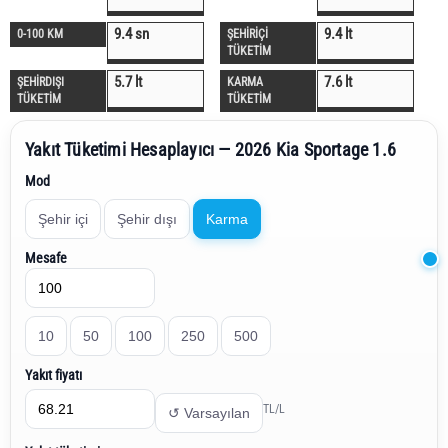
9.4 sn
9.4 lt
0-100 KM
ŞEHİRİÇİ
TÜKETİM
5.7 lt
7.6 lt
ŞEHİRDIŞI
KARMA
TÜKETİM
TÜKETİM
Yakıt Tüketimi Hesaplayıcı — 2026 Kia Sportage 1.6
Mod
Şehir içi
Şehir dışı
Karma
Mesafe
10
50
100
250
500
Yakıt fiyatı
TL/L
↺ Varsayılan