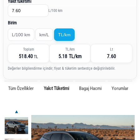
Yakıt tüketimi
L/100 km
Birim
L/100 km
km/L
TL/km
Toplam
TL/km
Lt
518.40
5.18 TL/km
7.60
TL
Değerler bilgilendirme içindir; fiyat & tüketim serbestçe değiştirilebilir.
Tüm Özellikler
Yakıt Tüketimi
Bagaj Hacmi
Yorumlar
▲