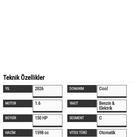
Teknik Özellikler
2026
Cool
YIL
DONANIM
1.6
Benzin &
MOTOR
YAKIT
Elektrik
150 HP
C
BEYGİR
SEGMENT
1598 cc
Otomatik
HACİM
VİTES TÜRÜ