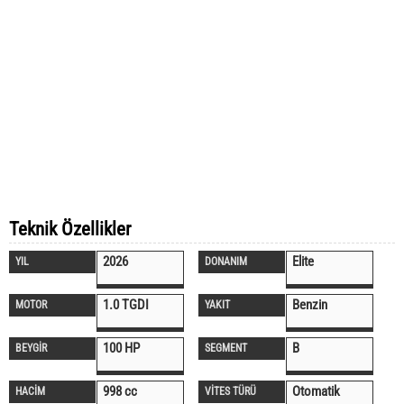
Teknik Özellikler
2026
Elite
YIL
DONANIM
1.0 TGDI
Benzin
MOTOR
YAKIT
100 HP
B
BEYGİR
SEGMENT
998 cc
Otomatik
HACİM
VİTES TÜRÜ