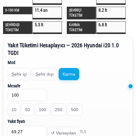
11.4 sn
8.2 lt
0-100 KM
ŞEHİRİÇİ
TÜKETİM
5.3 lt
6.8 lt
ŞEHİRDIŞI
KARMA
TÜKETİM
TÜKETİM
Yakıt Tüketimi Hesaplayıcı — 2026 Hyundai i20 1.0
TGDI
Mod
Şehir içi
Şehir dışı
Karma
Mesafe
10
50
100
250
500
Yakıt fiyatı
TL/L
↺ Varsayılan