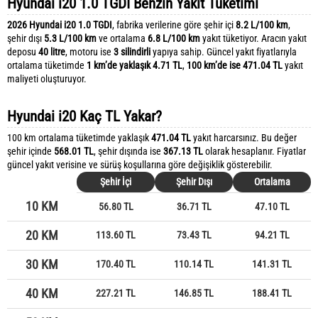
Hyundai i20 1.0 TGDI Benzin Yakıt Tüketimi
2026 Hyundai i20 1.0 TGDI
, fabrika verilerine göre şehir içi
8.2 L/100 km
,
şehir dışı
5.3 L/100 km
ve ortalama
6.8 L/100 km
yakıt tüketiyor. Aracın yakıt
deposu
40 litre
, motoru ise
3 silindirli
yapıya sahip. Güncel yakıt fiyatlarıyla
ortalama tüketimde
1 km’de yaklaşık 4.71 TL
,
100 km’de ise 471.04 TL
yakıt
maliyeti oluşturuyor.
Hyundai i20 Kaç TL Yakar?
100 km ortalama tüketimde yaklaşık
471.04 TL
yakıt harcarsınız. Bu değer
şehir içinde
568.01 TL
, şehir dışında ise
367.13 TL
olarak hesaplanır. Fiyatlar
güncel yakıt verisine ve sürüş koşullarına göre değişiklik gösterebilir.
Şehir İçi
Şehir Dışı
Ortalama
10 KM
56.80 TL
36.71 TL
47.10 TL
20 KM
113.60 TL
73.43 TL
94.21 TL
30 KM
170.40 TL
110.14 TL
141.31 TL
40 KM
227.21 TL
146.85 TL
188.41 TL