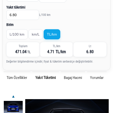
Yakıt tüketimi
L/100 km
Birim
L/100 km
km/L
TL/km
Toplam
TL/km
Lt
471.04
4.71 TL/km
6.80
TL
Değerler bilgilendirme içindir; fiyat & tüketim serbestçe değiştirilebilir.
Tüm Özellikler
Yakıt Tüketimi
Bagaj Hacmi
Yorumlar
▲