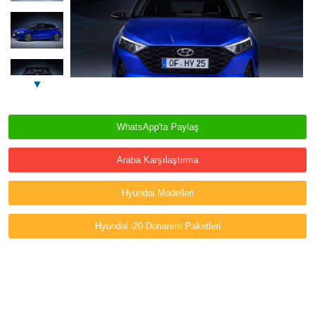
▼
WhatsApp'ta Paylaş
Araba Karşılaştırma
Hyundai Modelleri
Hyundai i20 Donanım Paketleri