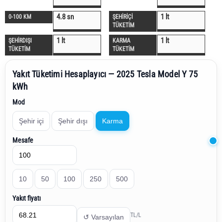
4.8 sn
1 lt
0-100 KM
ŞEHİRİÇİ
TÜKETİM
1 lt
1 lt
ŞEHİRDIŞI
KARMA
TÜKETİM
TÜKETİM
Yakıt Tüketimi Hesaplayıcı — 2025 Tesla Model Y 75
kWh
Mod
Şehir içi
Şehir dışı
Karma
Mesafe
10
50
100
250
500
Yakıt fiyatı
TL/L
↺ Varsayılan