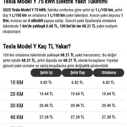
Tesla Model Y 75 kWh Elektrik Yakıt Tüketimi
2025 Tesla Model Y 75 kWh
, fabrika verilerine göre şehir içi
1 L/100 km
, şehir
dışı
1 L/100 km
ve ortalama
1 L/100 km
yakıt tüketiyor. Aracın yakıt deposu
1
litre
, motoru ise
0 silindirli
yapıya sahip. Güncel yakıt fiyatlarıyla ortalama
tüketimde
1 km’de yaklaşık 0.68 TL
,
100 km’de ise 68.21 TL
yakıt maliyeti
oluşturuyor.
Tesla Model Y Kaç TL Yakar?
100 km ortalama tüketimde yaklaşık
68.21 TL
yakıt harcarsınız. Bu değer
şehir içinde
68.21 TL
, şehir dışında ise
68.21 TL
olarak hesaplanır. Fiyatlar
güncel yakıt verisine ve sürüş koşullarına göre değişiklik gösterebilir.
Şehir İçi
Şehir Dışı
Ortalama
10 KM
6.82 TL
6.82 TL
6.82 TL
20 KM
13.64 TL
13.64 TL
13.64 TL
30 KM
20.46 TL
20.46 TL
20.46 TL
40 KM
27.28 TL
27.28 TL
27.28 TL