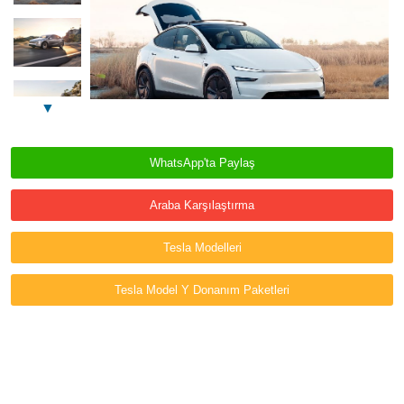
▼
WhatsApp'ta Paylaş
Araba Karşılaştırma
Tesla Modelleri
Tesla Model Y Donanım Paketleri