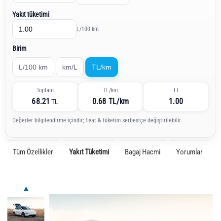
Yakıt tüketimi
L/100 km
Birim
L/100 km
km/L
TL/km
Toplam
TL/km
Lt
68.21
0.68 TL/km
1.00
TL
Değerler bilgilendirme içindir; fiyat & tüketim serbestçe değiştirilebilir.
Tüm Özellikler
Yakıt Tüketimi
Bagaj Hacmi
Yorumlar
▲