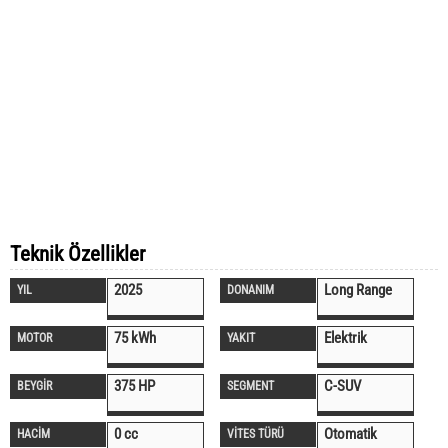
Teknik Özellikler
2025
Long Range
YIL
DONANIM
75 kWh
Elektrik
MOTOR
YAKIT
375 HP
C-SUV
BEYGİR
SEGMENT
0 cc
Otomatik
HACİM
VİTES TÜRÜ