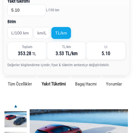
Yakıt tüketimi
L/100 km
Birim
L/100 km
km/L
TL/km
Toplam
TL/km
Lt
353.28
3.53 TL/km
5.10
TL
Değerler bilgilendirme içindir; fiyat & tüketim serbestçe değiştirilebilir.
Tüm Özellikler
Yakıt Tüketimi
Bagaj Hacmi
Yorumlar
▲