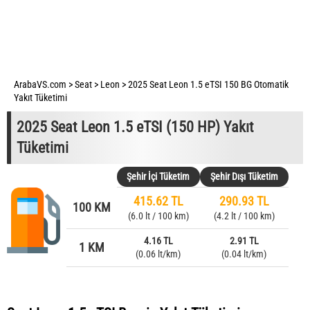
ArabaVS.com
>
Seat
>
Leon
>
2025 Seat Leon 1.5 eTSI 150 BG Otomatik
Yakıt Tüketimi
2025 Seat Leon 1.5 eTSI (150 HP) Yakıt
Tüketimi
Şehir İçi Tüketim
Şehir Dışı Tüketim
415.62 TL
290.93 TL
100 KM
(6.0 lt / 100 km)
(4.2 lt / 100 km)
4.16 TL
2.91 TL
1 KM
(0.06 lt/km)
(0.04 lt/km)