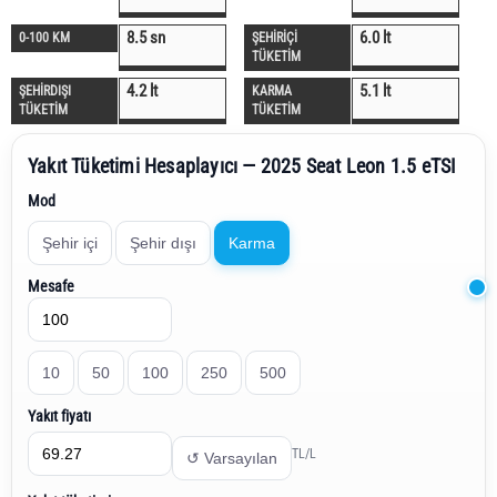
8.5 sn
6.0 lt
0-100 KM
ŞEHİRİÇİ
TÜKETİM
4.2 lt
5.1 lt
ŞEHİRDIŞI
KARMA
TÜKETİM
TÜKETİM
Yakıt Tüketimi Hesaplayıcı — 2025 Seat Leon 1.5 eTSI
Mod
Şehir içi
Şehir dışı
Karma
Mesafe
10
50
100
250
500
Yakıt fiyatı
TL/L
↺ Varsayılan