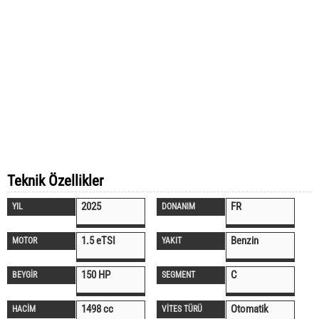
Teknik Özellikler
2025
FR
YIL
DONANIM
1.5 eTSI
Benzin
MOTOR
YAKIT
150 HP
C
BEYGİR
SEGMENT
1498 cc
Otomatik
HACİM
VİTES TÜRÜ