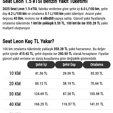
Seat Leon 1.5 eTSI Benzin Yakıt Tüketimi
2025 Seat Leon 1.5 eTSI
, fabrika verilerine göre şehir içi
6.0 L/100 km
, şehir
dışı
4.2 L/100 km
ve ortalama
5.1 L/100 km
yakıt tüketiyor. Aracın yakıt
deposu
45 litre
, motoru ise
4 silindirli
yapıya sahip. Güncel yakıt fiyatlarıyla
ortalama tüketimde
1 km’de yaklaşık 3.53 TL
,
100 km’de ise 353.28 TL
yakıt
maliyeti oluşturuyor.
Seat Leon Kaç TL Yakar?
100 km ortalama tüketimde yaklaşık
353.28 TL
yakıt harcarsınız. Bu değer
şehir içinde
415.62 TL
, şehir dışında ise
290.93 TL
olarak hesaplanır. Fiyatlar
güncel yakıt verisine ve sürüş koşullarına göre değişiklik gösterebilir.
Şehir İçi
Şehir Dışı
Ortalama
10 KM
41.56 TL
29.09 TL
35.33 TL
20 KM
83.12 TL
58.19 TL
70.66 TL
30 KM
124.69 TL
87.28 TL
105.98 TL
40 KM
166.25 TL
116.37 TL
141.31 TL