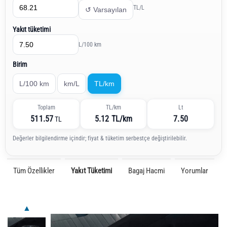
TL/L
↺ Varsayılan
Yakıt tüketimi
L/100 km
Birim
L/100 km
km/L
TL/km
Toplam
TL/km
Lt
511.57
5.12 TL/km
7.50
TL
Değerler bilgilendirme içindir; fiyat & tüketim serbestçe değiştirilebilir.
Tüm Özellikler
Yakıt Tüketimi
Bagaj Hacmi
Yorumlar
▲