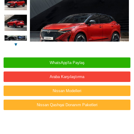
▼
WhatsApp'ta Paylaş
Araba Karşılaştırma
Nissan Modelleri
Nissan Qashqai Donanım Paketleri