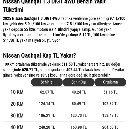
Nissan Qashqai 1.3 DIGT 4WD Benzin Yakıt
Tüketimi
2025 Nissan Qashqai 1.3 DIGT 4WD
, fabrika verilerine göre şehir içi
9.1 L/100
km
, şehir dışı
5.9 L/100 km
ve ortalama
7.5 L/100 km
yakıt tüketiyor. Aracın
yakıt deposu
55 litre
, motoru ise
4 silindirli
yapıya sahip. Güncel yakıt
fiyatlarıyla ortalama tüketimde
1 km’de yaklaşık 5.12 TL
,
100 km’de ise
511.58 TL
yakıt maliyeti oluşturuyor.
Nissan Qashqai Kaç TL Yakar?
100 km ortalama tüketimde yaklaşık
511.58 TL
yakıt harcarsınız. Bu değer
şehir içinde
620.71 TL
, şehir dışında ise
402.44 TL
olarak hesaplanır. Fiyatlar
güncel yakıt verisine ve sürüş koşullarına göre değişiklik gösterebilir.
Şehir İçi
Şehir Dışı
Ortalama
10 KM
62.07 TL
40.24 TL
51.16 TL
20 KM
124.14 TL
80.49 TL
102.32 TL
30 KM
186.21 TL
120.73 TL
153.47 TL
40 KM
248.28 TL
160.98 TL
204.63 TL