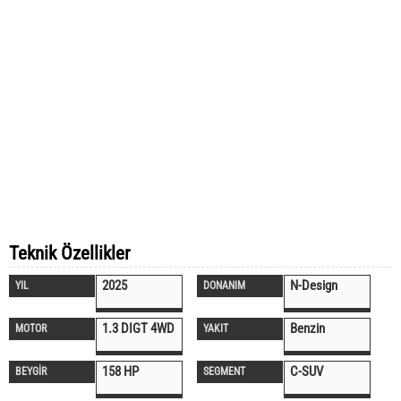
Teknik Özellikler
2025
N-Design
YIL
DONANIM
1.3 DIGT 4WD
Benzin
MOTOR
YAKIT
158 HP
C-SUV
BEYGİR
SEGMENT