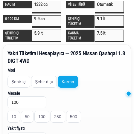
1332 cc
Otomatik
HACİM
VİTES TÜRÜ
9.9 sn
9.1 lt
0-100 KM
ŞEHİRİÇİ
TÜKETİM
5.9 lt
7.5 lt
ŞEHİRDIŞI
KARMA
TÜKETİM
TÜKETİM
Yakıt Tüketimi Hesaplayıcı — 2025 Nissan Qashqai 1.3
DIGT 4WD
Mod
Şehir içi
Şehir dışı
Karma
Mesafe
10
50
100
250
500
Yakıt fiyatı