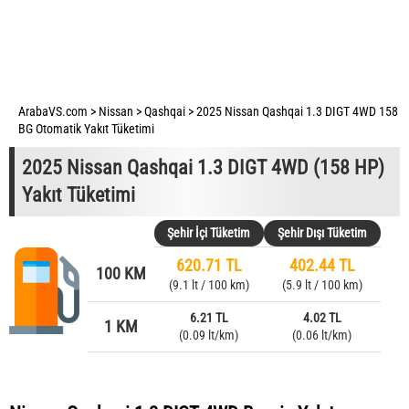
ArabaVS.com
>
Nissan
>
Qashqai
>
2025 Nissan Qashqai 1.3 DIGT 4WD 158
BG Otomatik Yakıt Tüketimi
2025 Nissan Qashqai 1.3 DIGT 4WD (158 HP)
Yakıt Tüketimi
Şehir İçi Tüketim
Şehir Dışı Tüketim
620.71 TL
402.44 TL
100 KM
(9.1 lt / 100 km)
(5.9 lt / 100 km)
6.21 TL
4.02 TL
1 KM
(0.09 lt/km)
(0.06 lt/km)