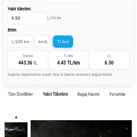
Yakıt tüketimi
L/100 km
Birim
L/100 km
km/L
TL/km
Toplam
TL/km
Lt
443.36
4.43 TL/km
6.50
TL
Değerler bilgilendirme içindir; fiyat & tüketim serbestçe değiştirilebilir.
Tüm Özellikler
Yakıt Tüketimi
Bagaj Hacmi
Yorumlar
▲