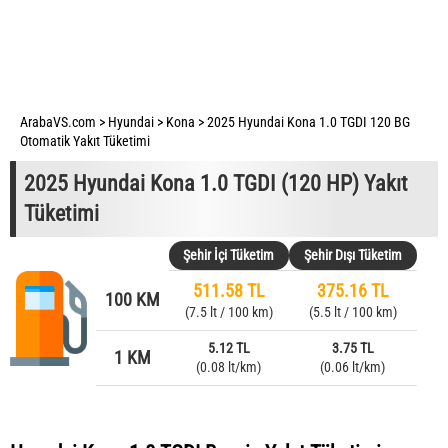
ArabaVS.com
>
Hyundai
>
Kona
>
2025 Hyundai Kona 1.0 TGDI 120 BG
Otomatik Yakıt Tüketimi
2025 Hyundai Kona 1.0 TGDI (120 HP) Yakıt
Tüketimi
Şehir İçi Tüketim
Şehir Dışı Tüketim
511.58 TL
375.16 TL
100 KM
(7.5 lt / 100 km)
(5.5 lt / 100 km)
5.12 TL
3.75 TL
1 KM
(0.08 lt/km)
(0.06 lt/km)