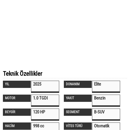
Teknik Özellikler
2025
Elite
YIL
DONANIM
1.0 TGDI
Benzin
MOTOR
YAKIT
120 HP
B-SUV
BEYGİR
SEGMENT
998 cc
Otomatik
HACİM
VİTES TÜRÜ