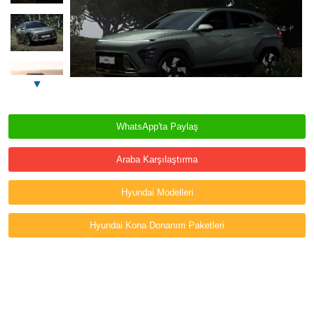
▼
WhatsApp'ta Paylaş
Araba Karşılaştırma
Hyundai Modelleri
Hyundai Kona Donanım Paketleri