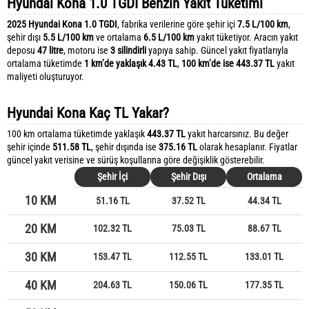
Hyundai Kona 1.0 TGDI Benzin Yakıt Tüketimi
2025 Hyundai Kona 1.0 TGDI
, fabrika verilerine göre şehir içi
7.5 L/100 km
,
şehir dışı
5.5 L/100 km
ve ortalama
6.5 L/100 km
yakıt tüketiyor. Aracın yakıt
deposu
47 litre
, motoru ise
3 silindirli
yapıya sahip. Güncel yakıt fiyatlarıyla
ortalama tüketimde
1 km’de yaklaşık 4.43 TL
,
100 km’de ise 443.37 TL
yakıt
maliyeti oluşturuyor.
Hyundai Kona Kaç TL Yakar?
100 km ortalama tüketimde yaklaşık
443.37 TL
yakıt harcarsınız. Bu değer
şehir içinde
511.58 TL
, şehir dışında ise
375.16 TL
olarak hesaplanır. Fiyatlar
güncel yakıt verisine ve sürüş koşullarına göre değişiklik gösterebilir.
Şehir İçi
Şehir Dışı
Ortalama
10 KM
51.16 TL
37.52 TL
44.34 TL
20 KM
102.32 TL
75.03 TL
88.67 TL
30 KM
153.47 TL
112.55 TL
133.01 TL
40 KM
204.63 TL
150.06 TL
177.35 TL