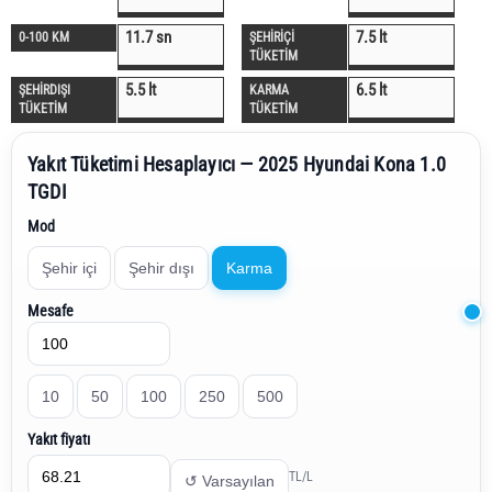
11.7 sn
7.5 lt
0-100 KM
ŞEHİRİÇİ
TÜKETİM
5.5 lt
6.5 lt
ŞEHİRDIŞI
KARMA
TÜKETİM
TÜKETİM
Yakıt Tüketimi Hesaplayıcı — 2025 Hyundai Kona 1.0
TGDI
Mod
Şehir içi
Şehir dışı
Karma
Mesafe
10
50
100
250
500
Yakıt fiyatı
TL/L
↺ Varsayılan