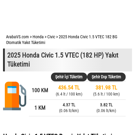
ArabaVS.com
>
Honda
>
Civic
>
2025 Honda Civic 1.5 VTEC 182 BG
Otomatik Yakıt Tüketimi
2025 Honda Civic 1.5 VTEC (182 HP) Yakıt
Tüketimi
Şehir İçi Tüketim
Şehir Dışı Tüketim
436.54 TL
381.98 TL
100 KM
(6.4 lt / 100 km)
(5.6 lt / 100 km)
4.37 TL
3.82 TL
1 KM
(0.06 lt/km)
(0.06 lt/km)