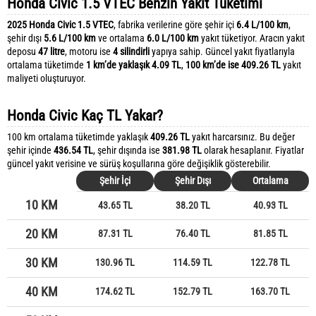
Honda Civic 1.5 VTEC Benzin Yakıt Tüketimi
2025 Honda Civic 1.5 VTEC
, fabrika verilerine göre şehir içi
6.4 L/100 km
,
şehir dışı
5.6 L/100 km
ve ortalama
6.0 L/100 km
yakıt tüketiyor. Aracın yakıt
deposu
47 litre
, motoru ise
4 silindirli
yapıya sahip. Güncel yakıt fiyatlarıyla
ortalama tüketimde
1 km’de yaklaşık 4.09 TL
,
100 km’de ise 409.26 TL
yakıt
maliyeti oluşturuyor.
Honda Civic Kaç TL Yakar?
100 km ortalama tüketimde yaklaşık
409.26 TL
yakıt harcarsınız. Bu değer
şehir içinde
436.54 TL
, şehir dışında ise
381.98 TL
olarak hesaplanır. Fiyatlar
güncel yakıt verisine ve sürüş koşullarına göre değişiklik gösterebilir.
Şehir İçi
Şehir Dışı
Ortalama
10 KM
43.65 TL
38.20 TL
40.93 TL
20 KM
87.31 TL
76.40 TL
81.85 TL
30 KM
130.96 TL
114.59 TL
122.78 TL
40 KM
174.62 TL
152.79 TL
163.70 TL