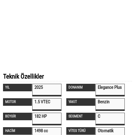
Teknik Özellikler
2025
Elegance Plus
YIL
DONANIM
1.5 VTEC
Benzin
MOTOR
YAKIT
182 HP
C
BEYGİR
SEGMENT
1498 cc
Otomatik
HACİM
VİTES TÜRÜ