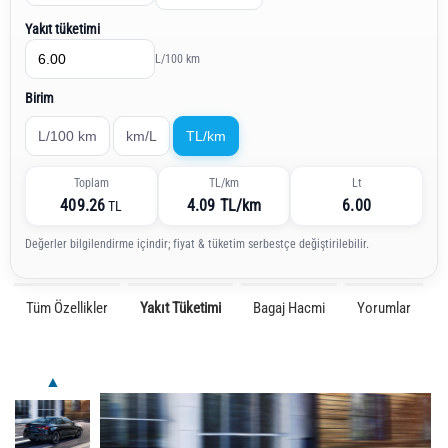
Yakıt tüketimi
L/100 km
Birim
L/100 km
km/L
TL/km
Toplam
TL/km
Lt
409.26
4.09 TL/km
6.00
TL
Değerler bilgilendirme içindir; fiyat & tüketim serbestçe değiştirilebilir.
Tüm Özellikler
Yakıt Tüketimi
Bagaj Hacmi
Yorumlar
▲