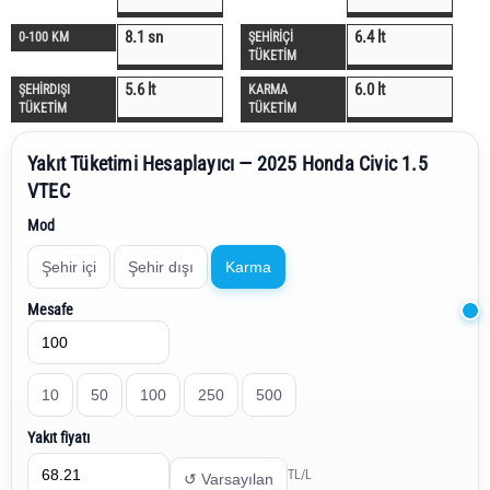
8.1 sn
6.4 lt
0-100 KM
ŞEHİRİÇİ
TÜKETİM
5.6 lt
6.0 lt
ŞEHİRDIŞI
KARMA
TÜKETİM
TÜKETİM
Yakıt Tüketimi Hesaplayıcı — 2025 Honda Civic 1.5
VTEC
Mod
Şehir içi
Şehir dışı
Karma
Mesafe
10
50
100
250
500
Yakıt fiyatı
TL/L
↺ Varsayılan