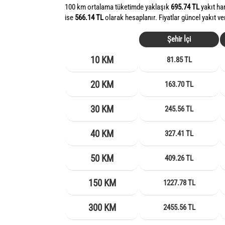
100 km ortalama tüketimde yaklaşık
695.74 TL
yakıt ha
ise
566.14 TL
olarak hesaplanır. Fiyatlar güncel yakıt ve
Şehir İçi
10 KM
81.85 TL
20 KM
163.70 TL
30 KM
245.56 TL
40 KM
327.41 TL
50 KM
409.26 TL
150 KM
1227.78 TL
300 KM
2455.56 TL