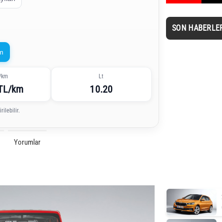
SON HABERLE
m
/km
Lt
 TL/km
10.20
ilebilir.
Yorumlar