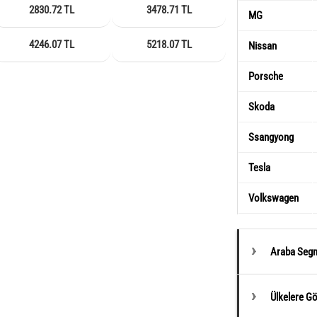
2830.72 TL
3478.71 TL
MG
4246.07 TL
5218.07 TL
Nissan
Porsche
Skoda
Ssangyong
Tesla
Volkswagen
Araba Segm
Ülkelere G