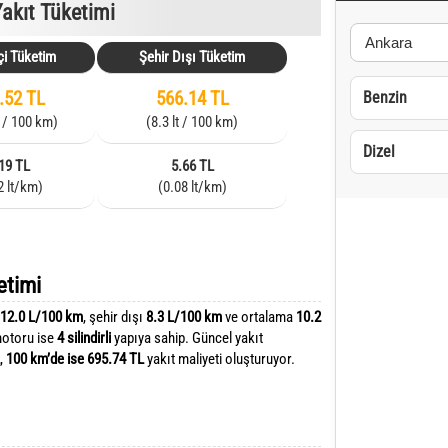
akıt Tüketimi
çi Tüketim
Şehir Dışı Tüketim
.52 TL
566.14 TL
Benzin
t / 100 km)
(8.3 lt / 100 km)
Dizel
19 TL
5.66 TL
2 lt/km)
(0.08 lt/km)
etimi
12.0 L/100 km
, şehir dışı
8.3 L/100 km
ve ortalama
10.2
motoru ise
4 silindirli
yapıya sahip. Güncel yakıt
,
100 km’de ise 695.74 TL
yakıt maliyeti oluşturuyor.