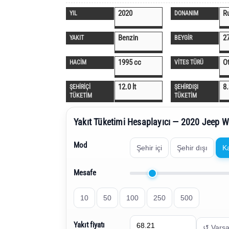
2020
R
YIL
DONANIM
Benzin
2
YAKIT
BEYGİR
1995 cc
O
HACİM
VİTES TÜRÜ
12.0 lt
8.
ŞEHİRİÇİ
ŞEHİRDIŞI
TÜKETİM
TÜKETİM
Yakıt Tüketimi Hesaplayıcı — 2020 Jeep W
Mod
Şehir içi
Şehir dışı
K
Mesafe
10
50
100
250
500
Yakıt fiyatı
↺ Varsa