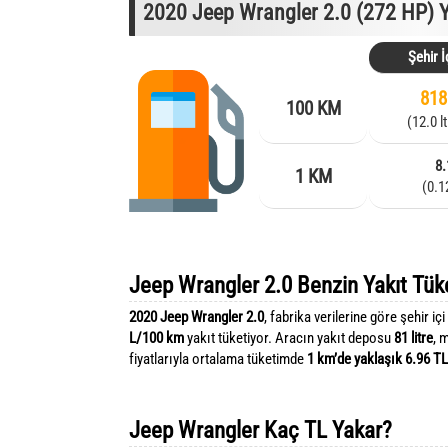
2020 Jeep Wrangler 2.0 (272 HP) Y
Şehir İ
818
100 KM
(12.0 l
8.
1 KM
(0.1
Jeep Wrangler 2.0 Benzin Yakıt Tük
2020 Jeep Wrangler 2.0
, fabrika verilerine göre şehir içi
L/100 km
yakıt tüketiyor. Aracın yakıt deposu
81 litre
, 
fiyatlarıyla ortalama tüketimde
1 km’de yaklaşık 6.96 TL
Jeep Wrangler Kaç TL Yakar?