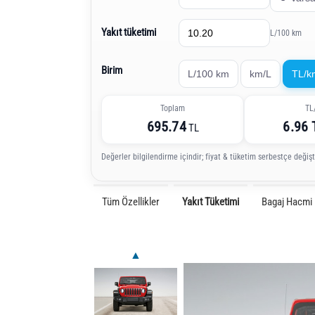
Yakıt tüketimi
L/100 km
Birim
L/100 km
km/L
TL/k
Toplam
TL
695.74
6.96
TL
Değerler bilgilendirme içindir; fiyat & tüketim serbestçe değiştir
Tüm Özellikler
Yakıt Tüketimi
Bagaj Hacmi
▲