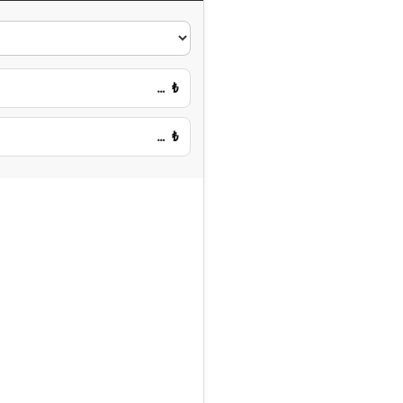
…
₺
…
₺