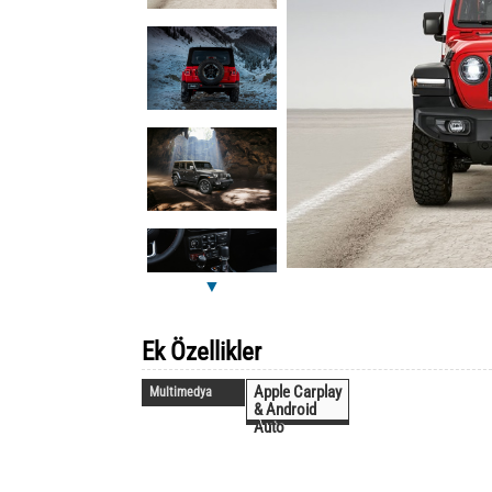
▼
Ek Özellikler
Apple Carplay
Multimedya
& Android
Auto