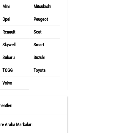
Mini
Mitsubishi
Opel
Peugeot
Renault
Seat
Skywell
Smart
Subaru
Suzuki
TOGG
Toyota
Volvo
entleri
öre Araba Markaları