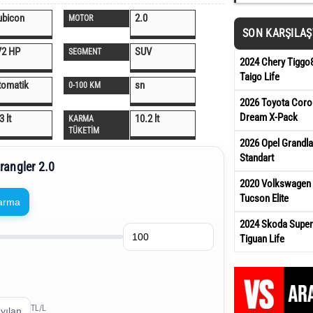
ubicon
2.0
MOTOR
SON KARŞILA
72 HP
SUV
SEGMENT
2024 Chery Tiggo
Taigo Life
tomatik
sn
0-100 KM
2026 Toyota Corol
Dream X-Pack
3 lt
10.2 lt
KARMA
TÜKETİM
2026 Opel Grandl
Standart
rangler 2.0
2020 Volkswagen Y
Tucson Elite
arma
2024 Skoda Super
Tiguan Life
TL/L
yılan