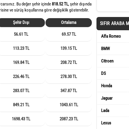
rcarsınız. Bu değer şehir içinde
818.52 TL
, şehir dışında
risine ve sürüş koşullarına göre değişiklik gösterebilir.
Şehir Dışı
Ortalama
SIFIR ARABA 
56.61 TL
69.57 TL
Alfa Romeo
113.23 TL
139.15 TL
BMW
Citroen
169.84 TL
208.72 TL
DS
226.46 TL
278.30 TL
Honda
283.07 TL
347.87 TL
Jaguar
849.21 TL
1043.61 TL
Lada
1698.43 TL
2087.23 TL
Lexus