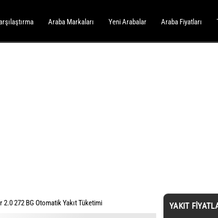
arşılaştırma
Araba Markaları
Yeni Arabalar
Araba Fiyatları
 2.0 272 BG Otomatik Yakıt Tüketimi
YAKIT FIYATL