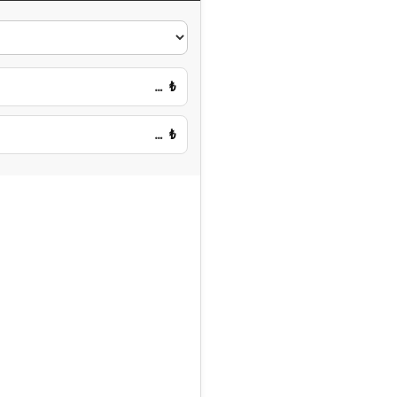
…
₺
…
₺