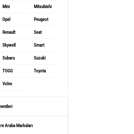
Mini
Mitsubishi
Opel
Peugeot
Renault
Seat
Skywell
Smart
Subaru
Suzuki
TOGG
Toyota
Volvo
entleri
öre Araba Markaları