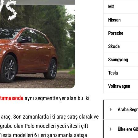
MG
Nissan
Porsche
Skoda
Ssangyong
Tesla
Volkswagen
ştırmasında
aynı segmentte yer alan bu iki
Araba Segm
 araç. Son zamanlarda iki araç satış olarak ve
rubu olan Polo modelleri yedi vitesli çift
Ülkelere G
iesta modelleri 6 ileri şanzımanla satışa