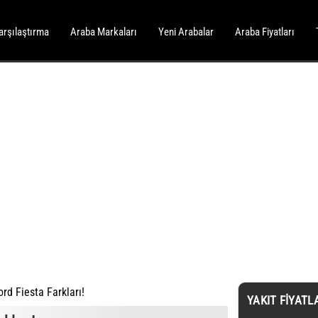
arşılaştırma
Araba Markaları
Yeni Arabalar
Araba Fiyatları
rd Fiesta Farkları!
YAKIT FIYATL