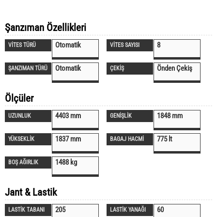
Şanzıman Özellikleri
Otomatik
8
VİTES TÜRÜ
VİTES SAYISI
Otomatik
Önden Çekiş
ŞANZIMAN TÜRÜ
ÇEKİŞ
Ölçüler
4403 mm
1848 mm
UZUNLUK
GENİŞLİK
1837 mm
775 lt
YÜKSEKLİK
BAGAJ HACMİ
1488 kg
BOŞ AĞIRLIK
Jant & Lastik
205
60
LASTİK TABANI
LASTİK YANAĞI