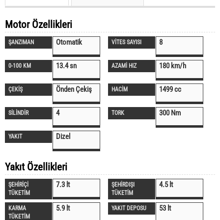
Motor Özellikleri
Otomatik
8
ŞANZIMAN
VİTES SAYISI
13.4 sn
180 km/h
0-100 KM
AZAMİ HIZ
Önden Çekiş
1499 cc
ÇEKİŞ
HACİM
4
300 Nm
SİLİNDİR
TORK
Dizel
YAKIT
Yakıt Özellikleri
7.3 lt
4.5 lt
ŞEHİRİÇİ
ŞEHİRDIŞI
TÜKETİM
TÜKETİM
5.9 lt
53 lt
KARMA
YAKIT DEPOSU
TÜKETİM