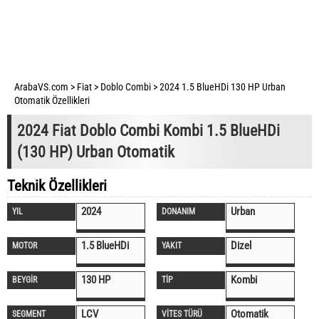
ArabaVS.com
>
Fiat
>
Doblo Combi
>
2024 1.5 BlueHDi 130 HP Urban
Otomatik Özellikleri
2024 Fiat Doblo Combi Kombi 1.5 BlueHDi
(130 HP) Urban Otomatik
Teknik Özellikleri
2024
Urban
YIL
DONANIM
1.5 BlueHDi
Dizel
MOTOR
YAKIT
130 HP
Kombi
BEYGİR
TİP
LCV
Otomatik
SEGMENT
VİTES TÜRÜ