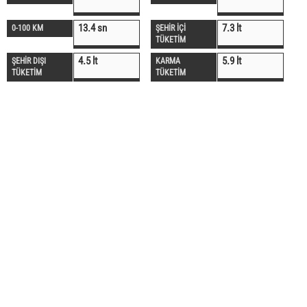
13.4 sn
7.3 lt
0-100 KM
ŞEHİR İÇİ
TÜKETİM
4.5 lt
5.9 lt
ŞEHİR DIŞI
KARMA
TÜKETİM
TÜKETİM