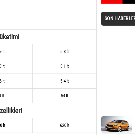
SON HABERLE
Tüketimi
9 lt
5.8 lt
3 lt
5.1 lt
6 lt
5.4 lt
 lt
54 lt
ellikleri
0 lt
620 lt