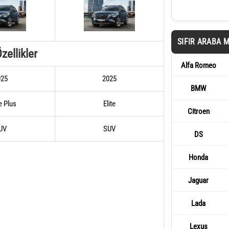
SIFIR ARABA 
zellikler
Alfa Romeo
025
2025
BMW
e Plus
Elite
Citroen
UV
SUV
DS
Honda
Jaguar
Lada
Lexus