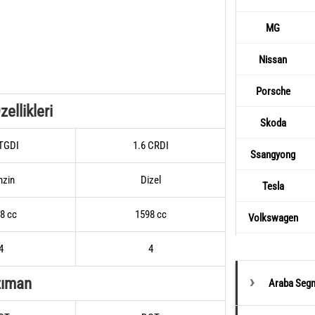
MG
Nissan
Porsche
ellikleri
Skoda
 TGDI
1.6 CRDI
Ssangyong
nzin
Dizel
Tesla
8 cc
1598 cc
Volkswagen
4
4
zıman
Araba Segm