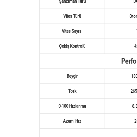
Şanzıman Türü
D
Vites Türü
Oto
Vites Sayısı
Çekiş Kontrolü
4
Perf
Beygir
18
Tork
26
0-100 Hızlanma
8.
Azami Hız
2