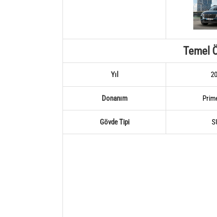
Temel Ö
Yıl
2
Donanım
Prim
Gövde Tipi
S