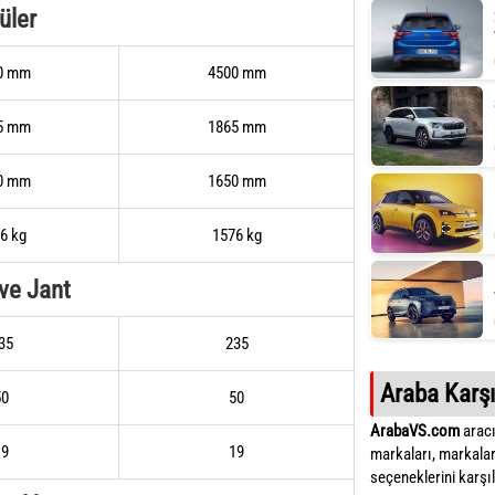
üler
0 mm
4500 mm
5 mm
1865 mm
0 mm
1650 mm
6 kg
1576 kg
 ve Jant
35
235
Araba Karşı
50
50
ArabaVS.com
aracı
19
19
markaları, markalar
seçeneklerini karşıla