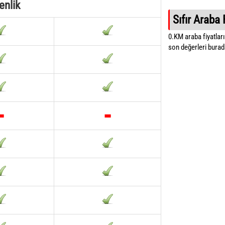
enlik
Sıfır Araba 
0.KM araba fiyatların
son değerleri burada