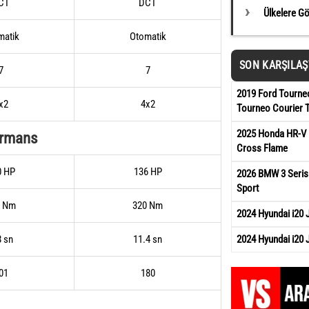
CT
DCT
Ülkelere G
matik
Otomatik
SON KARŞILA
7
7
2019 Ford Tourneo
x2
4x2
Tourneo Courier 
2025 Honda HR-V 
ormans
Cross Flame
0 HP
136 HP
2026 BMW 3 Serisi
Sport
5 Nm
320 Nm
2024 Hyundai i20
2024 Hyundai i20 
8 sn
11.4 sn
01
180