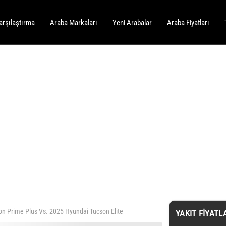
arşılaştırma
Araba Markaları
Yeni Arabalar
Araba Fiyatları
n Prime Plus Vs. 2025 Hyundai Tucson Elite
YAKIT FIYATL