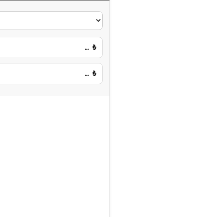
…
₺
…
₺