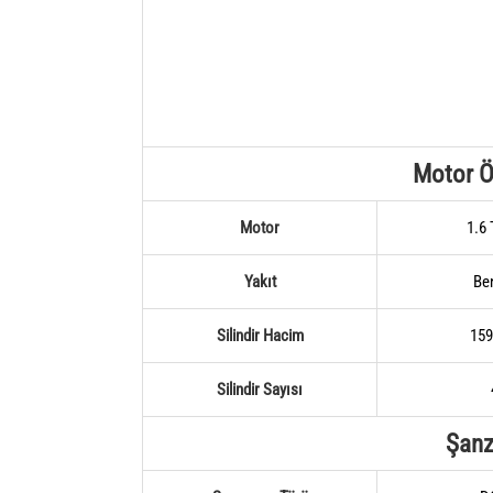
Motor Öz
Motor
1.6
Yakıt
Be
Silindir Hacim
159
Silindir Sayısı
Şan