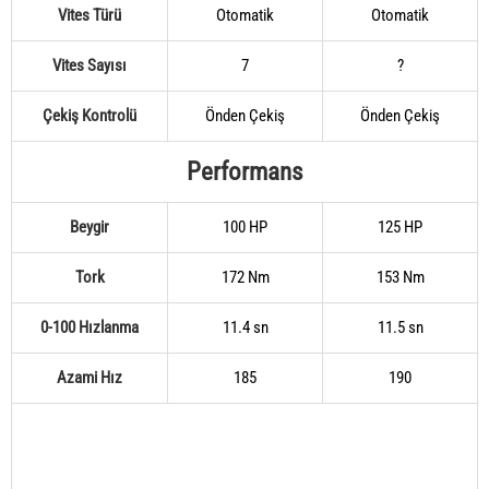
Vites Türü
Otomatik
Otomatik
Vites Sayısı
7
?
Çekiş Kontrolü
Önden Çekiş
Önden Çekiş
Performans
Beygir
100 HP
125 HP
Tork
172 Nm
153 Nm
0-100 Hızlanma
11.4 sn
11.5 sn
Azami Hız
185
190