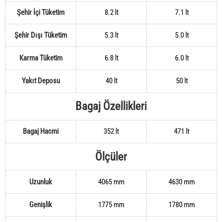
Şehir İçi Tüketim
8.2 lt
7.1 lt
Şehir Dışı Tüketim
5.3 lt
5.0 lt
Karma Tüketim
6.8 lt
6.0 lt
Yakıt Deposu
40 lt
50 lt
Bagaj Özellikleri
Bagaj Hacmi
352 lt
471 lt
Ölçüler
Uzunluk
4065 mm
4630 mm
Genişlik
1775 mm
1780 mm