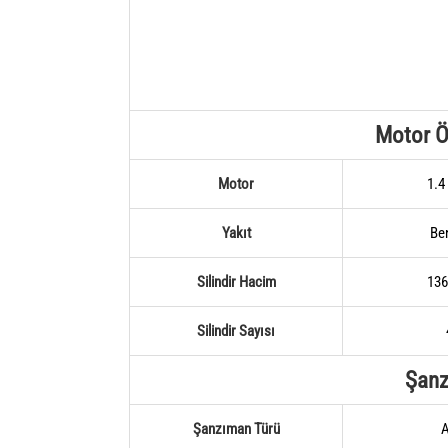
Motor Öz
Motor
1.4
Yakıt
Be
Silindir Hacim
136
Silindir Sayısı
Şan
Şanzıman Türü