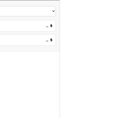
…
₺
…
₺