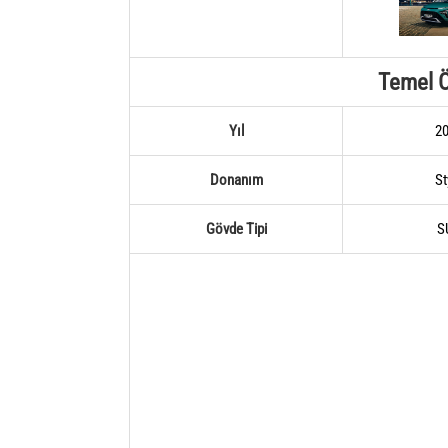
Temel Ö
Yıl
2
Donanım
St
Gövde Tipi
S