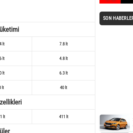
SON HABERLE
Tüketimi
4 lt
7.8 lt
6 lt
4.8 lt
0 lt
6.3 lt
 lt
40 lt
ellikleri
1 lt
411 lt
üler