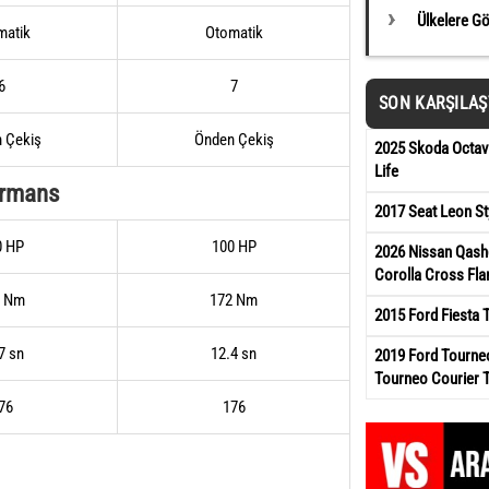
Ülkelere G
matik
Otomatik
6
7
SON KARŞILA
 Çekiş
Önden Çekiş
2025 Skoda Octavi
Life
ormans
2017 Seat Leon St
0 HP
100 HP
2026 Nissan Qash
Corolla Cross Fl
4 Nm
172 Nm
2015 Ford Fiesta 
7 sn
12.4 sn
2019 Ford Tourneo
Tourneo Courier 
76
176