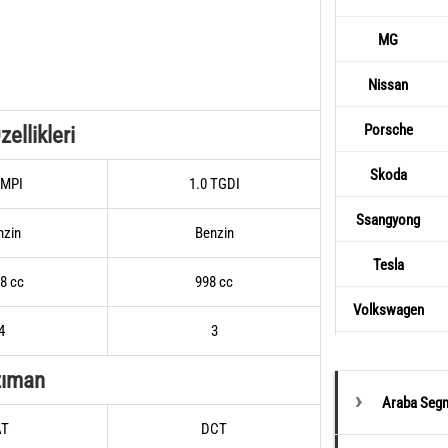
MG
Nissan
Porsche
ellikleri
Skoda
 MPI
1.0 TGDI
Ssangyong
nzin
Benzin
Tesla
8 cc
998 cc
Volkswagen
4
3
zıman
Araba Segm
AT
DCT