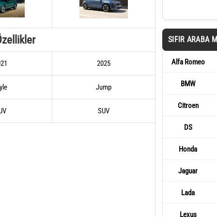
zellikler
SIFIR ARABA 
Alfa Romeo
021
2025
BMW
yle
Jump
Citroen
UV
SUV
DS
Honda
Jaguar
Lada
Lexus