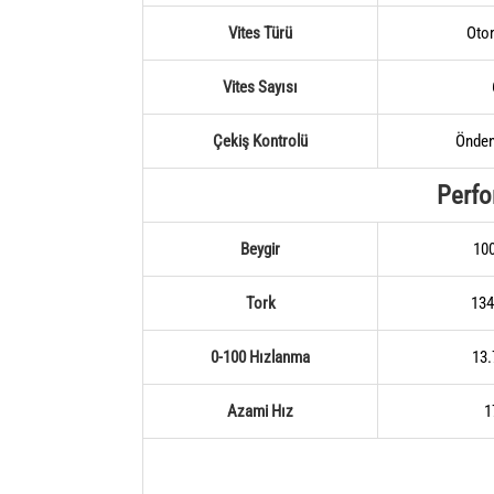
Vites Türü
Oto
Vites Sayısı
Çekiş Kontrolü
Önden
Perf
Beygir
10
Tork
13
0-100 Hızlanma
13.
Azami Hız
1