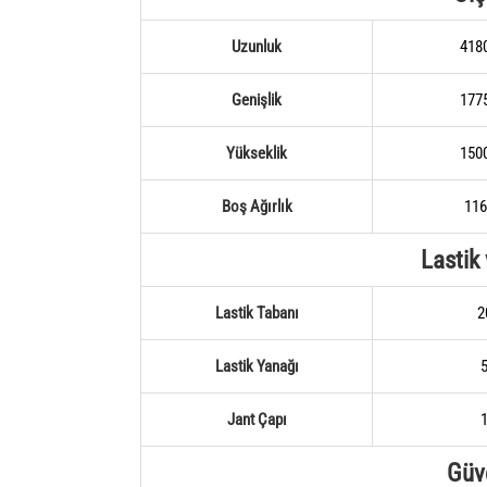
Uzunluk
418
Genişlik
177
Yükseklik
150
Boş Ağırlık
116
Lastik
Lastik Tabanı
2
Lastik Yanağı
Jant Çapı
Güv