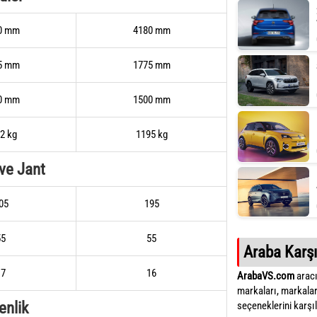
0 mm
4180 mm
5 mm
1775 mm
0 mm
1500 mm
2 kg
1195 kg
 ve Jant
05
195
55
55
Araba Karşı
17
16
ArabaVS.com
aracı
markaları, markalar
enlik
seçeneklerini karşıla