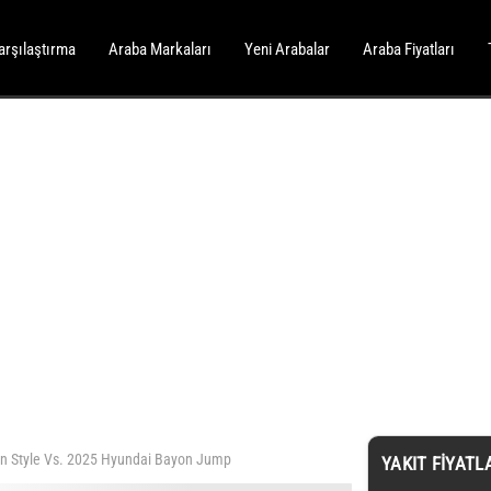
arşılaştırma
Araba Markaları
Yeni Arabalar
Araba Fiyatları
n Style Vs. 2025 Hyundai Bayon Jump
YAKIT FIYATL