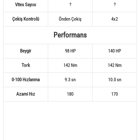
Vites Sayısı
?
?
Çekiş Kontrolü
Önden Çekiş
4x2
Performans
Beygir
98 HP
140 HP
Tork
142 Nm
142 Nm
0-100 Hızlanma
9.3 sn
10.0 sn
Azami Hız
180
170