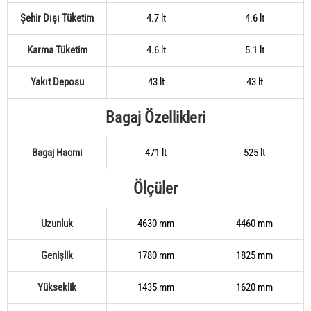
Şehir Dışı Tüketim
4.7 lt
4.6 lt
Karma Tüketim
4.6 lt
5.1 lt
Yakıt Deposu
43 lt
43 lt
Bagaj Özellikleri
Bagaj Hacmi
471 lt
525 lt
Ölçüler
Uzunluk
4630 mm
4460 mm
Genişlik
1780 mm
1825 mm
Yükseklik
1435 mm
1620 mm