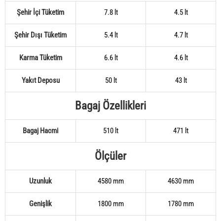
Şehir İçi Tüketim
7.8 lt
4.5 lt
Şehir Dışı Tüketim
5.4 lt
4.7 lt
Karma Tüketim
6.6 lt
4.6 lt
Yakıt Deposu
50 lt
43 lt
Bagaj Özellikleri
Bagaj Hacmi
510 lt
471 lt
Ölçüler
Uzunluk
4580 mm
4630 mm
Genişlik
1800 mm
1780 mm