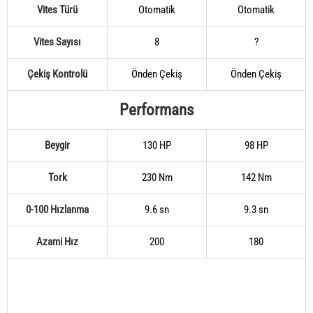
Vites Türü
Otomatik
Otomatik
Vites Sayısı
8
?
Çekiş Kontrolü
Önden Çekiş
Önden Çekiş
Performans
Beygir
130 HP
98 HP
Tork
230 Nm
142 Nm
0-100 Hızlanma
9.6 sn
9.3 sn
Azami Hız
200
180