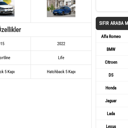
SIFIR ARABA 
zellikler
Alfa Romeo
015
2022
BMW
rtline
Life
Citroen
ck 5 Kapı
Hatchback 5 Kapı
DS
Honda
Jaguar
Lada
Lexus