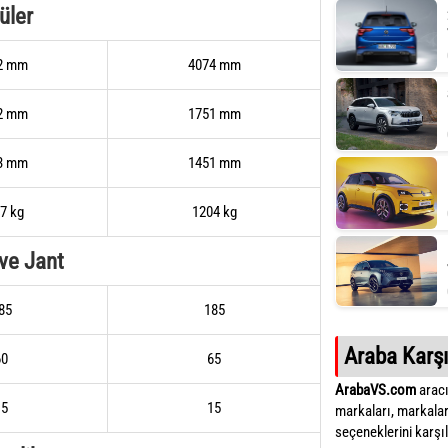
üler
2 mm
4074 mm
2 mm
1751 mm
3 mm
1451 mm
7 kg
1204 kg
 ve Jant
85
185
Araba Karşı
60
65
ArabaVS.com
aracı
15
15
markaları, markalar
seçeneklerini karşıla