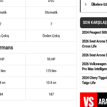
SG
DSG
Ülkelere G
matik
Otomatik
SON KARŞILA
7
7
2024 Peugeot 5008
 Çekiş
Önden Çekiş
2026 Seat Arona S
Cross Life
ormans
2026 Seat Arona S
 HP
95 HP
2026 Volkswagen T
Pro Max Intelligen
0 Nm
175 Nm
2024 Chery Tiggo
8 sn
10.8 sn
Taigo Life
84
187