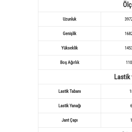
Ölç
Uzunluk
397
Genişlik
168
Yükseklik
145
Boş Ağırlık
110
Lastik
Lastik Tabanı
1
Lastik Yanağı
Jant Çapı