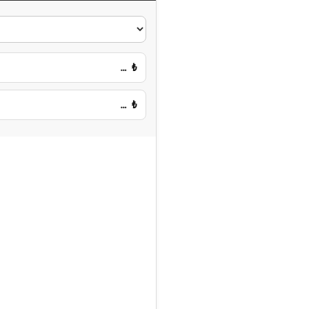
…
₺
…
₺