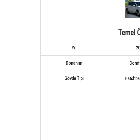
Temel Ö
Yıl
2
Donanım
Comfo
Gövde Tipi
Hatchba