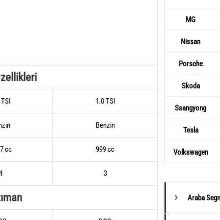
MG
Nissan
Porsche
ellikleri
Skoda
 TSI
1.0 TSI
Ssangyong
nzin
Benzin
Tesla
7 cc
999 cc
Volkswagen
4
3
zıman
Araba Segm