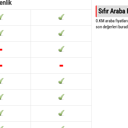
enlik
Sıfır Araba 
0.KM araba fiyatların
son değerleri burada