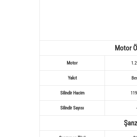
Motor Öz
Motor
1.2
Yakıt
Be
Silindir Hacim
119
Silindir Sayısı
Şan