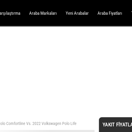
arşılaştırma
Araba Markaları
Yeni Arabalar
Araba Fiyatları
lo Comfortline Vs. 2022 Volkswagen Polo Life
YAKIT FIYATL