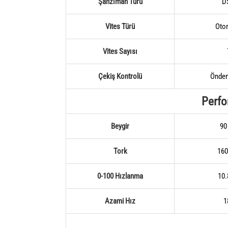
Şanzıman Türü
D
Vites Türü
Oto
Vites Sayısı
Çekiş Kontrolü
Önden
Perf
Beygir
90
Tork
16
0-100 Hızlanma
10.
Azami Hız
1