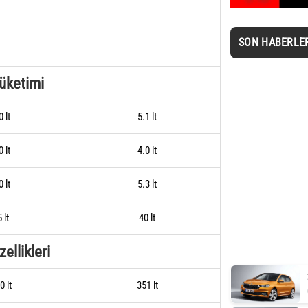
SON HABERLE
Tüketimi
0 lt
5.1 lt
0 lt
4.0 lt
0 lt
5.3 lt
 lt
40 lt
ellikleri
0 lt
351 lt