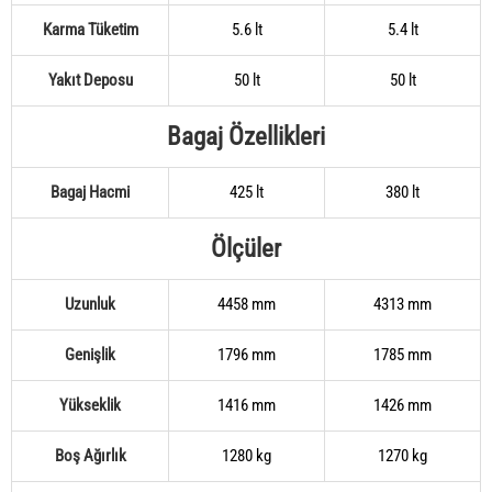
Karma Tüketim
5.6 lt
5.4 lt
Yakıt Deposu
50 lt
50 lt
Bagaj Özellikleri
Bagaj Hacmi
425 lt
380 lt
Ölçüler
Uzunluk
4458 mm
4313 mm
Genişlik
1796 mm
1785 mm
Yükseklik
1416 mm
1426 mm
Boş Ağırlık
1280 kg
1270 kg