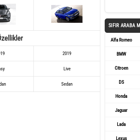
SIFIR ARABA 
zellikler
Alfa Romeo
019
2019
BMW
Citroen
asy
Live
DS
dan
Sedan
Honda
Jaguar
Lada
Lexus