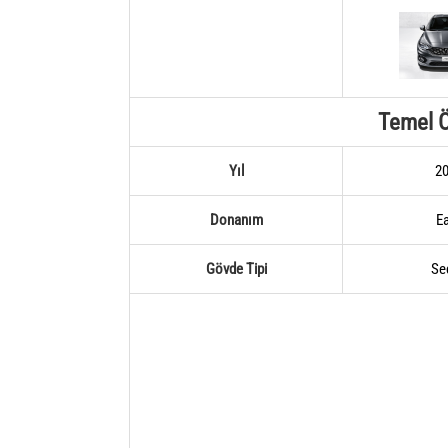
Temel Ö
Yıl
2
Donanım
E
Gövde Tipi
Se