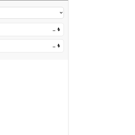
…
₺
…
₺