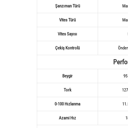
Şanzıman Türü
Ma
Vites Türü
Ma
Vites Sayısı
Çekiş Kontrolü
Önden
Perf
Beygir
95
Tork
12
0-100 Hızlanma
11.
Azami Hız
1