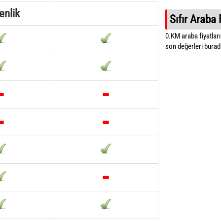
enlik
Sıfır Araba 
0.KM araba fiyatların
son değerleri burada