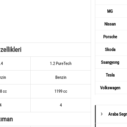
MG
Nissan
Porsche
ellikleri
Skoda
Ssangyong
.4
1.2 PureTech
Tesla
nzin
Benzin
Volkswagen
8 cc
1199 cc
4
4
Araba Segm
zıman