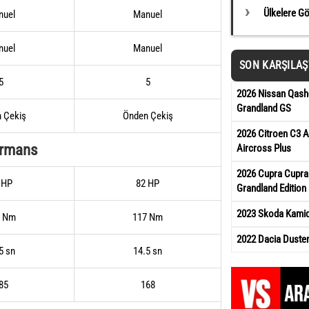
Ülkelere G
nuel
Manuel
nuel
Manuel
SON KARŞILA
5
5
2026 Nissan Qash
Grandland GS
 Çekiş
Önden Çekiş
2026 Citroen C3 A
ormans
Aircross Plus
2026 Cupra Cupra
 HP
82 HP
Grandland Edition
2023 Skoda Kamiq 
7 Nm
117 Nm
2022 Dacia Duste
5 sn
14.5 sn
85
168