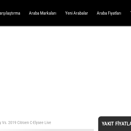
arşılaştırma
Araba Markaları
Yeni Arabalar
Araba Fiyatları
 Vs. 2019 Citroen C-Elysee Live
YAKIT FIYATL