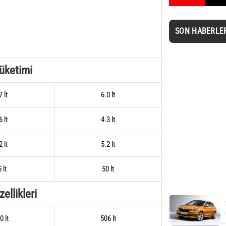
SON HABERLE
Tüketimi
7 lt
6.0 lt
6 lt
4.3 lt
2 lt
5.2 lt
 lt
50 lt
ellikleri
0 lt
506 lt