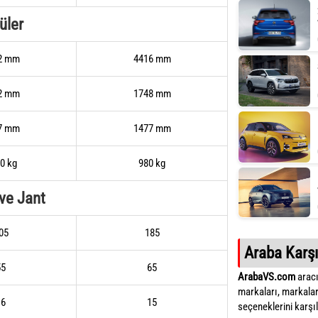
üler
2 mm
4416 mm
2 mm
1748 mm
7 mm
1477 mm
0 kg
980 kg
 ve Jant
05
185
Araba Karşı
55
65
ArabaVS.com
aracı
markaları, markalar
16
15
seçeneklerini karşıla