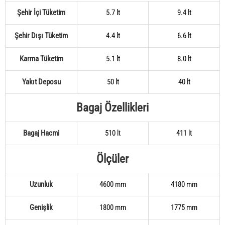
Şehir İçi Tüketim
5.7 lt
9.4 lt
Şehir Dışı Tüketim
4.4 lt
6.6 lt
Karma Tüketim
5.1 lt
8.0 lt
Yakıt Deposu
50 lt
40 lt
Bagaj Özellikleri
Bagaj Hacmi
510 lt
411 lt
Ölçüler
Uzunluk
4600 mm
4180 mm
Genişlik
1800 mm
1775 mm