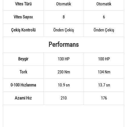
Vites Türü
Otomatik
Otomatik
Vites Sayısı
8
6
Çekiş Kontrolü
Önden Çekiş
Önden Çekiş
Performans
Beygir
130 HP
100 HP
Tork
230 Nm
134 Nm
0-100 Hızlanma
10.9 sn
13.7 sn
Azami Hız
210
176