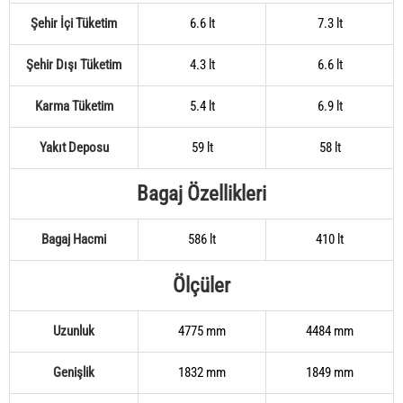
Şehir İçi Tüketim
6.6 lt
7.3 lt
Şehir Dışı Tüketim
4.3 lt
6.6 lt
Karma Tüketim
5.4 lt
6.9 lt
Yakıt Deposu
59 lt
58 lt
Bagaj Özellikleri
Bagaj Hacmi
586 lt
410 lt
Ölçüler
Uzunluk
4775 mm
4484 mm
Genişlik
1832 mm
1849 mm