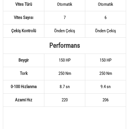
Vites Türü
Otomatik
Otomatik
Vites Sayısı
7
6
Çekiş Kontrolü
Önden Çekiş
Önden Çekiş
Performans
Beygir
150 HP
150 HP
Tork
250 Nm
250 Nm
0-100 Hızlanma
8.7 sn
9.4 sn
Azami Hız
220
206