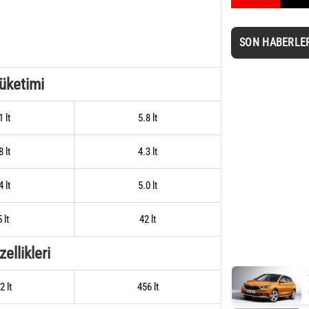
SON HABERLE
Tüketimi
1 lt
5.8 lt
8 lt
4.3 lt
4 lt
5.0 lt
 lt
42 lt
ellikleri
2 lt
456 lt