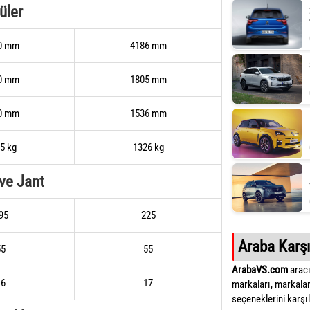
üler
0 mm
4186 mm
0 mm
1805 mm
0 mm
1536 mm
5 kg
1326 kg
 ve Jant
95
225
Araba Karşı
55
55
ArabaVS.com
aracı
16
17
markaları, markalar
seçeneklerini karşıla