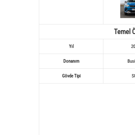
Temel Ö
Yıl
2
Donanım
Bus
Gövde Tipi
S