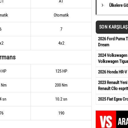
CT
AT
Ülkelere G
matik
Otomatik
SON KARŞILA
6
7
2026 Ford Puma Ti
x2
4x2
Dream
2024 Volkswagen 
ormans
Volkswagen Tigua
0 HP
125 HP
2026 Honda HR-V 
2023 Renault Yeni 
2 Nm
200 Nm
Renault Clio esprit
2025 Fiat Egea Cr
4 sn
10.2 sn
76
190