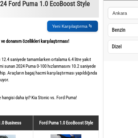
024 Ford Puma 1.0 EcoBoost Style
Yeni Karşılaştırma
Benzin
ve donanım özellikleri karşılaştırması!
Dizel
12.4 saniyede tamamlarken ortalama 6.4 litre yakıt
cmi sunan 2024 Puma 0-100 hızlanmasını 10.2 saniyede
ahip. Araçların bagaj hacmi karşılaştırması yapıldığında
nuyor.
e hangisi daha iyi? Kia Stonic vs. Ford Puma!
1.0 Business
Ford Puma 1.0 EcoBoost Style