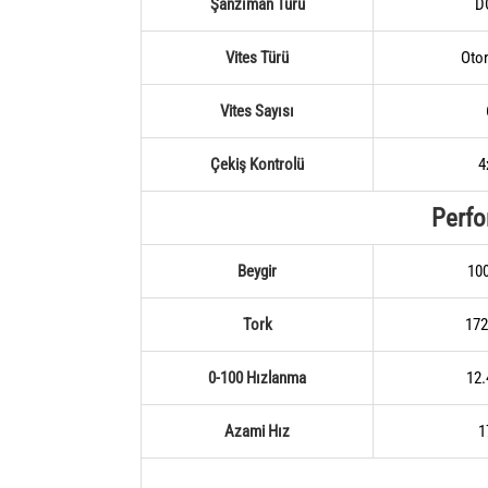
Şanzıman Türü
D
Vites Türü
Oto
Vites Sayısı
Çekiş Kontrolü
4
Perf
Beygir
10
Tork
17
0-100 Hızlanma
12.
Azami Hız
1