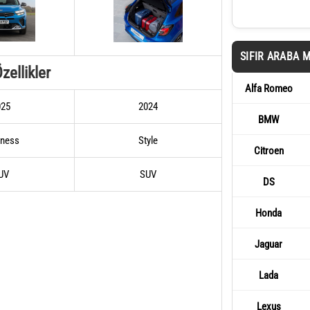
SIFIR ARABA 
zellikler
Alfa Romeo
025
2024
BMW
iness
Style
Citroen
UV
SUV
DS
Honda
Jaguar
Lada
Lexus