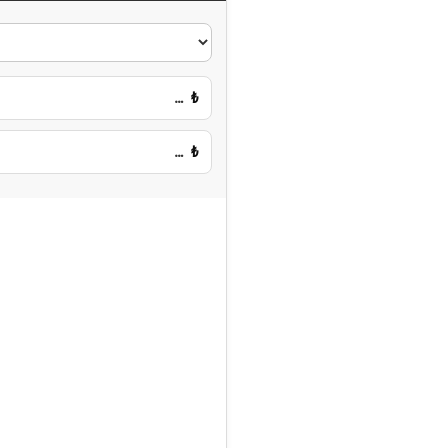
…
₺
…
₺