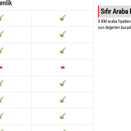
enlik
Sıfır Araba 
0.KM araba fiyatların
son değerleri burada