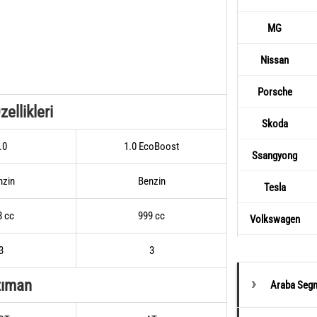
MG
Nissan
Porsche
ellikleri
Skoda
.0
1.0 EcoBoost
Ssangyong
nzin
Benzin
Tesla
8 cc
999 cc
Volkswagen
3
3
zıman
Araba Segm