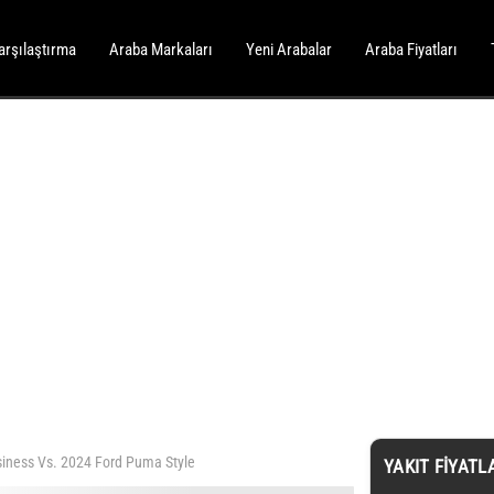
arşılaştırma
Araba Markaları
Yeni Arabalar
Araba Fiyatları
siness Vs. 2024 Ford Puma Style
YAKIT FIYATL