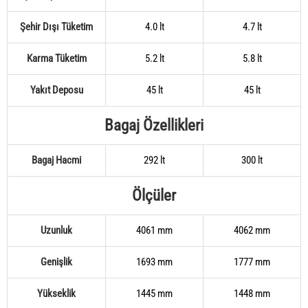
Şehir Dışı Tüketim
4.0 lt
4.7 lt
Karma Tüketim
5.2 lt
5.8 lt
Yakıt Deposu
45 lt
45 lt
Bagaj Özellikleri
Bagaj Hacmi
292 lt
300 lt
Ölçüler
Uzunluk
4061 mm
4062 mm
Genişlik
1693 mm
1777 mm
Yükseklik
1445 mm
1448 mm