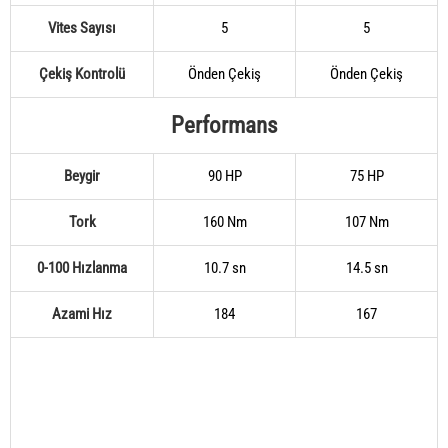
Vites Sayısı
5
5
Çekiş Kontrolü
Önden Çekiş
Önden Çekiş
Performans
Beygir
90 HP
75 HP
Tork
160 Nm
107 Nm
0-100 Hızlanma
10.7 sn
14.5 sn
Azami Hız
184
167