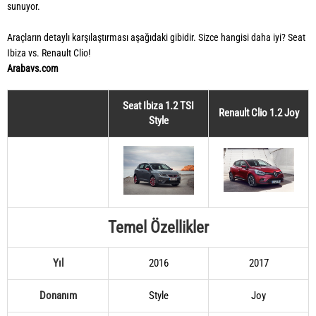
sunuyor.
Araçların detaylı karşılaştırması aşağıdaki gibidir. Sizce hangisi daha iyi? Seat
Ibiza vs. Renault Clio!
Arabavs.com
Seat Ibiza 1.2 TSI
Renault Clio 1.2 Joy
Style
Temel Özellikler
Yıl
2016
2017
Donanım
Style
Joy