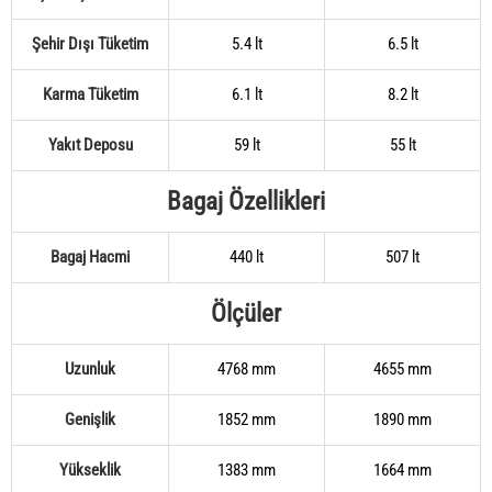
Şehir Dışı Tüketim
5.4 lt
6.5 lt
Karma Tüketim
6.1 lt
8.2 lt
Yakıt Deposu
59 lt
55 lt
Bagaj Özellikleri
Bagaj Hacmi
440 lt
507 lt
Ölçüler
Uzunluk
4768 mm
4655 mm
Genişlik
1852 mm
1890 mm
Yükseklik
1383 mm
1664 mm