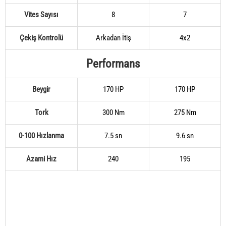
Vites Sayısı
8
7
Çekiş Kontrolü
Arkadan İtiş
4x2
Performans
Beygir
170 HP
170 HP
Tork
300 Nm
275 Nm
0-100 Hızlanma
7.5 sn
9.6 sn
Azami Hız
240
195