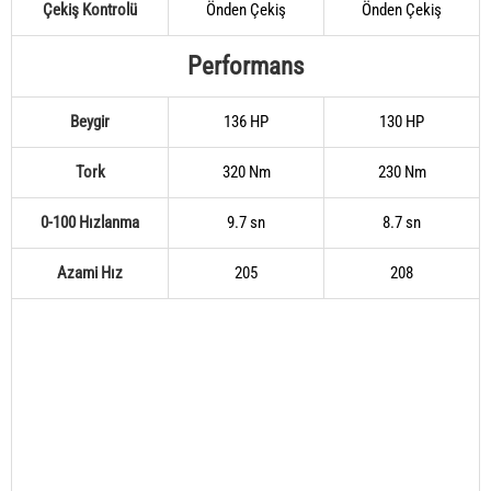
Çekiş Kontrolü
Önden Çekiş
Önden Çekiş
Performans
Beygir
136 HP
130 HP
Tork
320 Nm
230 Nm
0-100 Hızlanma
9.7 sn
8.7 sn
Azami Hız
205
208