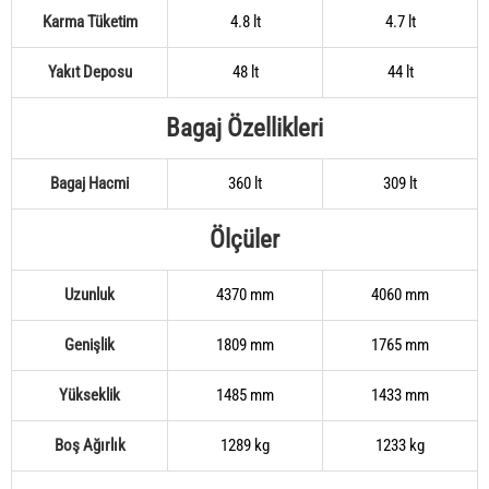
Karma Tüketim
4.8 lt
4.7 lt
Yakıt Deposu
48 lt
44 lt
Bagaj Özellikleri
Bagaj Hacmi
360 lt
309 lt
Ölçüler
Uzunluk
4370 mm
4060 mm
Genişlik
1809 mm
1765 mm
Yükseklik
1485 mm
1433 mm
Boş Ağırlık
1289 kg
1233 kg