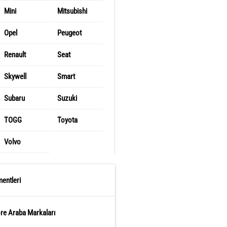
Mini
Mitsubishi
Opel
Peugeot
Renault
Seat
Skywell
Smart
Subaru
Suzuki
TOGG
Toyota
Volvo
entleri
öre Araba Markaları