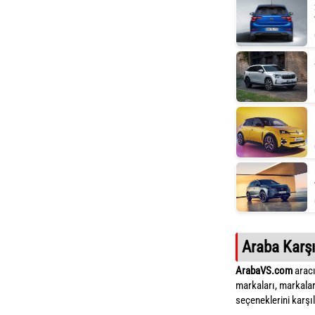
Araba Karşı
ArabaVS.com
aracı
markaları, markalar
seçeneklerini karşıla