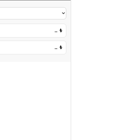
…
₺
…
₺