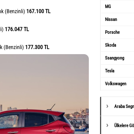
MG
nk (Benzinli)
167.100 TL
Nissan
li)
176.047 TL
Porsche
Skoda
nk (Benzinli)
177.300 TL
Ssangyong
Tesla
Volkswagen
Araba Segm
Ülkelere G