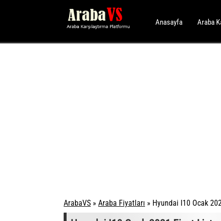
Anasayfa
Araba K
ArabaVS
»
Araba Fiyatları
»
Hyundai I10 Ocak 2021