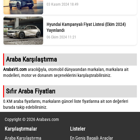
03 Kasım 2024 18:49
Hyundai Kampanyalı Fiyat Listesi (Ekim 2024)
Yayınlandı
06 Ekim 2024 11:21
Araba Karşılaştırma
ArabaVS.com
aracılığıyla, otomobil dünyasından markaları, markalara ait
modelleri, motor ve donanım seçeneklerini karşılaştırabilirsiniz.
Sıfır Araba Fiyatları
0.KM araba fiyatlarını, markaların güncel liste fiyatlarına ait son değerleri
burada takip edebilirsiniz.
Copyright © 2026 Arabavs.com
Karşılaştırmalar
Listeler
Araba Karşılaştırma
En Geniş Bagajlı Araçlar