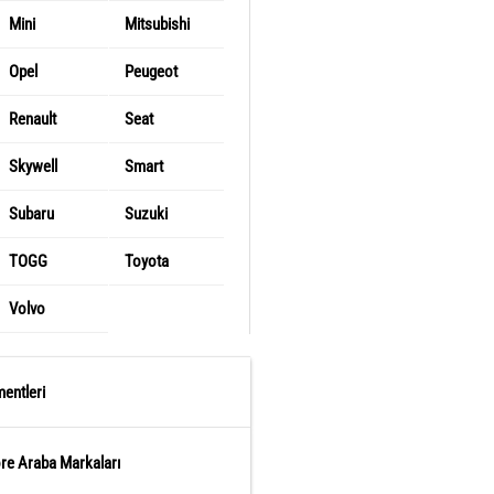
Mini
Mitsubishi
Opel
Peugeot
Renault
Seat
Skywell
Smart
Subaru
Suzuki
TOGG
Toyota
Volvo
entleri
öre Araba Markaları