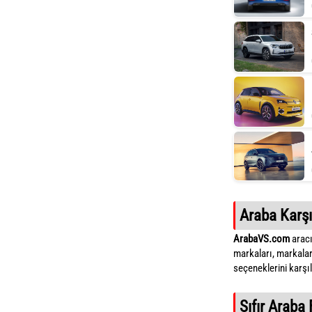
Araba Karşı
ArabaVS.com
aracı
markaları, markalar
seçeneklerini karşıla
Sıfır Araba 