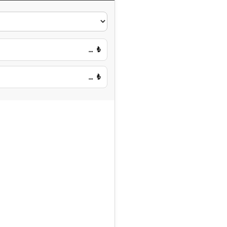
…
₺
…
₺