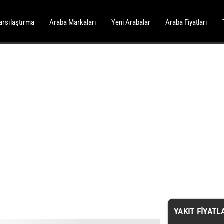
arşılaştırma
Araba Markaları
Yeni Arabalar
Araba Fiyatları
YAKIT FIYATL