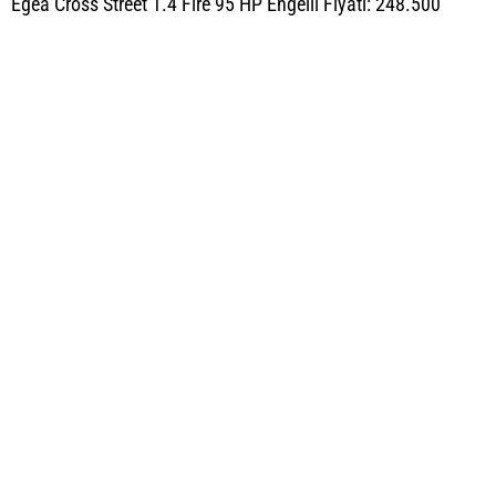
Egea Cross Street 1.4 Fire 95 HP Engelli Fiyatı: 248.500