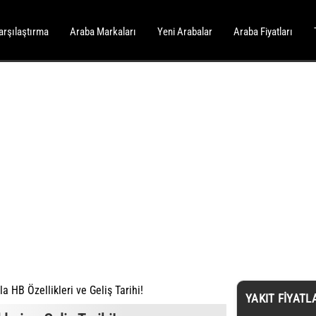
arşılaştırma
Araba Markaları
Yeni Arabalar
Araba Fiyatları
a HB Özellikleri ve Geliş Tarihi!
YAKIT FIYATL