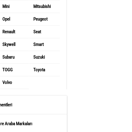
Mini
Mitsubishi
Opel
Peugeot
Renault
Seat
Skywell
Smart
Subaru
Suzuki
TOGG
Toyota
Volvo
entleri
öre Araba Markaları