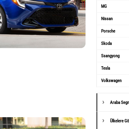
MG
Nissan
Porsche
Skoda
Ssangyong
Tesla
Volkswagen
Araba Segm
Ülkelere G