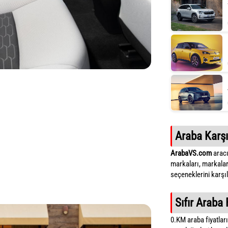
Araba Karşı
ArabaVS.com
aracı
markaları, markalar
seçeneklerini karşıla
Sıfır Araba 
0.KM araba fiyatların