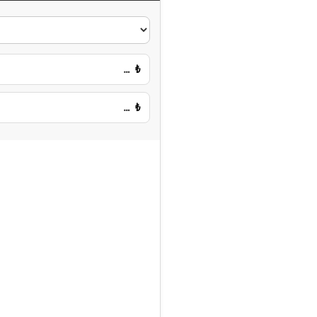
…
₺
…
₺