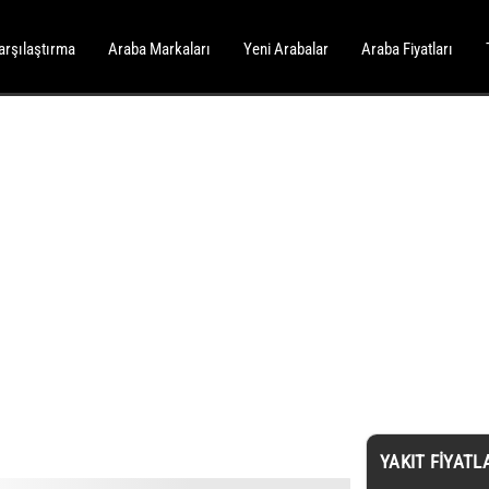
arşılaştırma
Araba Markaları
Yeni Arabalar
Araba Fiyatları
YAKIT FIYATL