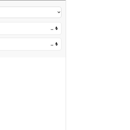
…
₺
…
₺