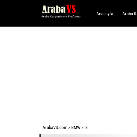
Anasayfa
Araba K
ArabaVS.com
>
BMW
>
i8