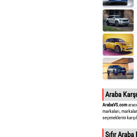
Araba Karşı
ArabaVS.com
aracı
markaları, markalar
seçeneklerini karşıla
Sıfır Araba 